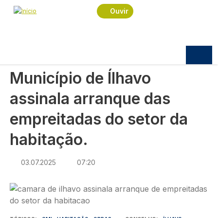
Navegação estrutural
Passar para o conteúdo principal
Início
Notícias
Política
Ouvir
Município de Ílhavo assinala arranque das
empreitadas do setor da habitação.
POLÍTICA
Município de Ílhavo
assinala arranque das
empreitadas do setor da
habitação.
03.07.2025
07:20
Imagem