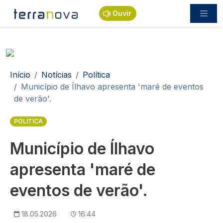
Passar para o conteúdo principal
Ouvir
Navegação estrutural
Início
Notícias
Política
Município de Ílhavo apresenta 'maré de eventos
de verão'.
POLÍTICA
Município de Ílhavo
apresenta 'maré de
eventos de verão'.
18.05.2026
16:44