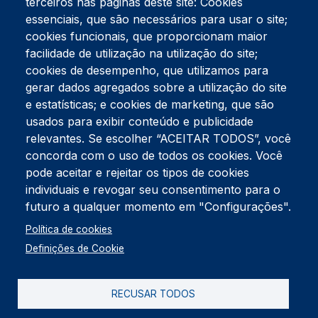
terceiros nas páginas deste site: Cookies
essenciais, que são necessários para usar o site;
cookies funcionais, que proporcionam maior
facilidade de utilização na utilização do site;
Tel:
234 390 100
Fax:
234 390 100
cookies de desempenho, que utilizamos para
gerar dados agregados sobre a utilização do site
Endereço Postal
Apartado 42
e estatísticas; e cookies de marketing, que são
Rua Gil Eanes 31
usados para exibir conteúdo e publicidade
3834-908 Gafanha da Nazaré
relevantes. Se escolher “ACEITAR TODOS”, você
concorda com o uso de todos os cookies. Você
Estúdios
pode aceitar e rejeitar os tipos de cookies
Rua Prior Guerra
Edifício do Centro Cultural da Gafanha da Nazaré
individuais e revogar seu consentimento para o
3830-556 Gafanha da Nazaré
futuro a qualquer momento em "Configurações".
Rodapé
Política de cookies
Cookies
Política de Privacidade
Definições de Cookie
Livro de reclamações
RECUSAR TODOS