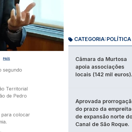
CATEGORIA:
POLÍTICA
Câmara da Murtosa
PAÍS
apoia associações
o segundo
locais (142 mil euros)
 Territorial
ção de Pedro
Aprovada prorrogaçã
do prazo da empreit
 para colocar
de expansão norte d
ia.
Canal de São Roque.