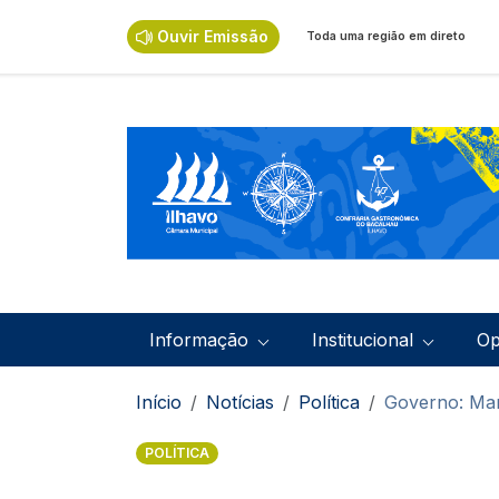
Passar para o conteúdo principal
Ouvir Emissão
Toda uma região em direto
Navegação principal
Informação
Institucional
Op
Navegação estrutural
Início
Notícias
Política
Governo: Man
POLÍTICA