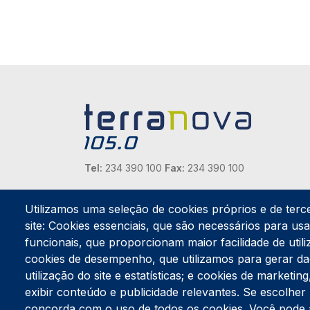
Tel:
234 390 100
Fax:
234 390 100
Endereço Postal
Apartado 42
Utilizamos uma seleção de cookies próprios e de terc
Rua Gil Eanes 31
site: Cookies essenciais, que são necessários para usar
3834-908 Gafanha da Nazaré
funcionais, que proporcionam maior facilidade de utiliz
cookies de desempenho, que utilizamos para gerar d
Estúdios
utilização do site e estatísticas; e cookies de marketi
Rua Prior Guerra
exibir conteúdo e publicidade relevantes. Se escolh
Edifício do Centro Cultural da Gafanha da Nazaré
3830-556 Gafanha da Nazaré
concorda com o uso de todos os cookies. Você pode ace