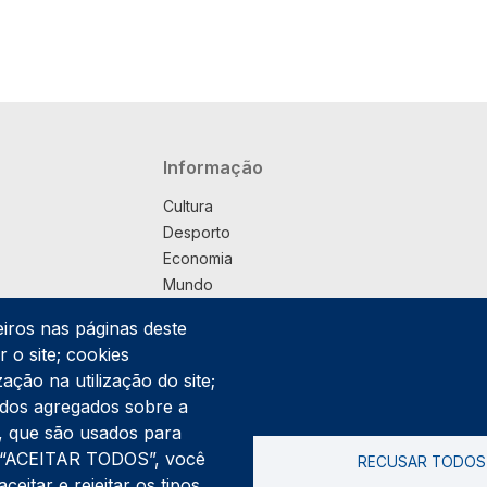
Navegação principal
Informação
Cultura
Desporto
Economia
Mundo
Música
eiros nas páginas deste
País
 o site; cookies
Política
ação na utilização do site;
Praça
ados agregados sobre a
Pub
ng, que são usados para
Saúde
er “ACEITAR TODOS”, você
RECUSAR TODOS
Sociedade
itar e rejeitar os tipos