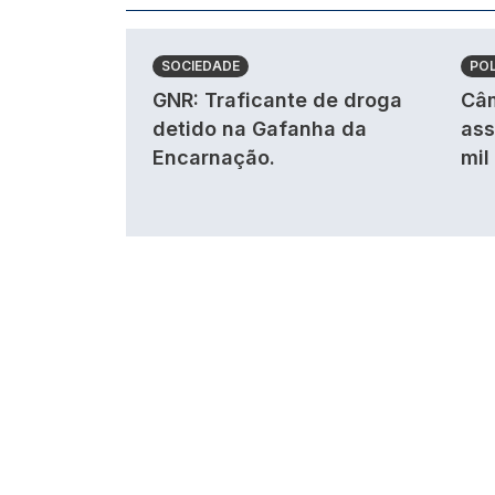
SOCIEDADE
POL
GNR: Traficante de droga
Câm
detido na Gafanha da
ass
Encarnação.
mil