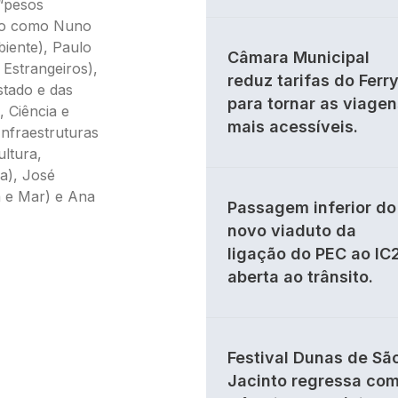
“pesos
ro como Nuno
iente), Paulo
Câmara Municipal
 Estrangeiros),
reduz tarifas do Ferr
stado e das
para tornar as viagen
 Ciência e
mais acessíveis.
Infraestruturas
ultura,
a), José
a e Mar) e Ana
Passagem inferior do
novo viaduto da
ligação do PEC ao IC
aberta ao trânsito.
Festival Dunas de Sã
Jacinto regressa co