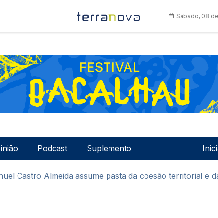
Sábado, 08 de
Men
inião
Podcast
Suplemento
Inic
uel Castro Almeida assume pasta da coesão territorial e 