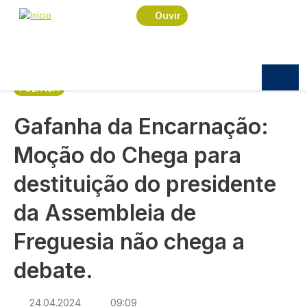
Navegação estrutural
Passar para o conteúdo principal
Início
Notícias
Política
Ouvir
Gafanha da Encarnação: Moção do Chega para
destituição do presidente da Assembleia de
Freguesia não chega a debate.
POLÍTICA
Gafanha da Encarnação:
Moção do Chega para
destituição do presidente
da Assembleia de
Freguesia não chega a
debate.
24.04.2024
09:09