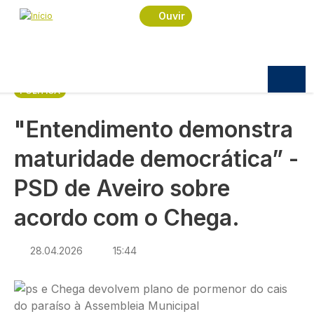
Navegação estrutural
Passar para o conteúdo principal
Início
Notícias
Política
Ouvir
"Entendimento demonstra maturidade
democrática” - PSD de Aveiro sobre acordo com o
Chega.
POLÍTICA
"Entendimento demonstra
maturidade democrática” -
PSD de Aveiro sobre
acordo com o Chega.
28.04.2026
15:44
Imagem