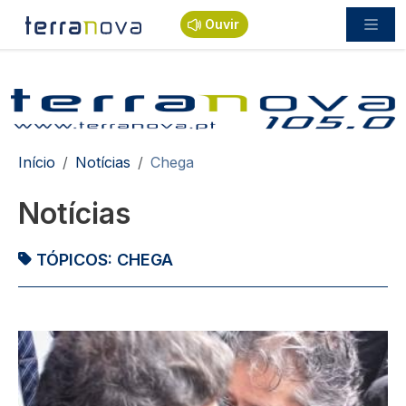
Passar para o conteúdo principal
Ouvir
Navegação estrutural
Início
Notícias
Chega
Notícias
TÓPICOS:
CHEGA
Imagem