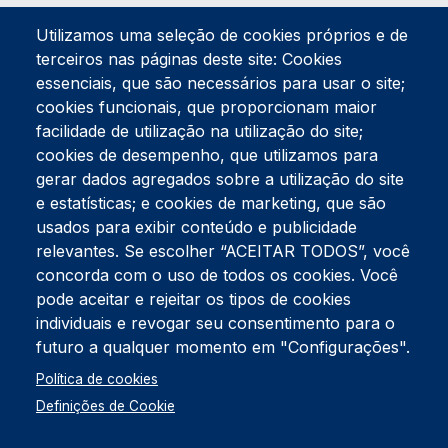
Utilizamos uma seleção de cookies próprios e de
terceiros nas páginas deste site: Cookies
essenciais, que são necessários para usar o site;
cookies funcionais, que proporcionam maior
facilidade de utilização na utilização do site;
Tel:
234 390 100
Fax:
234 390 100
cookies de desempenho, que utilizamos para
Endereço Postal
gerar dados agregados sobre a utilização do site
Apartado 42
e estatísticas; e cookies de marketing, que são
Rua Gil Eanes 31
usados para exibir conteúdo e publicidade
3834-908 Gafanha da Nazaré
relevantes. Se escolher “ACEITAR TODOS”, você
concorda com o uso de todos os cookies. Você
Estúdios
pode aceitar e rejeitar os tipos de cookies
Rua Prior Guerra
Edifício do Centro Cultural da Gafanha da Nazaré
individuais e revogar seu consentimento para o
3830-556 Gafanha da Nazaré
futuro a qualquer momento em "Configurações".
Rodapé
Política de cookies
Cookies
Política de Privacidade
Definições de Cookie
Livro de reclamações