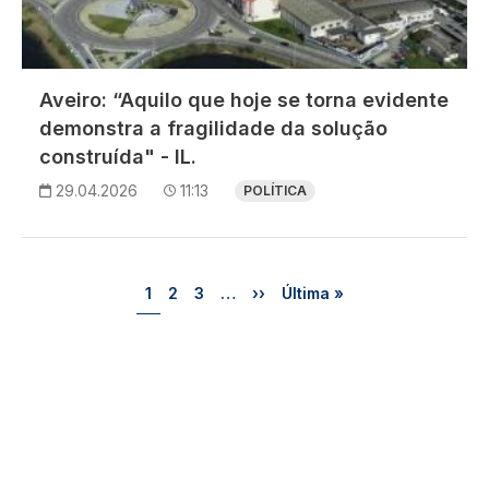
Aveiro: “Aquilo que hoje se torna evidente
demonstra a fragilidade da solução
construída" - IL.
29.04.2026
11:13
POLÍTICA
Paginação
Página
Página
Página
Próxima página
Última página
1
2
3
…
››
Última »