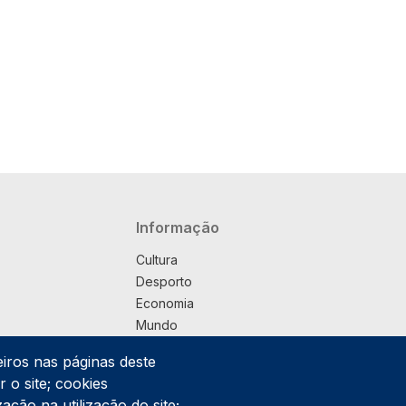
Navegação principal
Informação
Cultura
Desporto
Economia
Mundo
Música
eiros nas páginas deste
País
 o site; cookies
Política
ação na utilização do site;