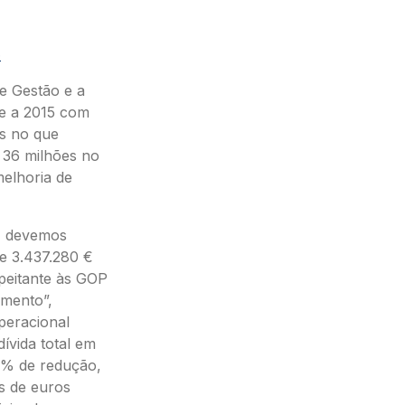
O
e Gestão e a
te a 2015 com
os no que
 36 milhões no
melhoria de
, devemos
e 3.437.280 €
peitante às GOP
amento”,
peracional
ívida total em
0% de redução,
es de euros