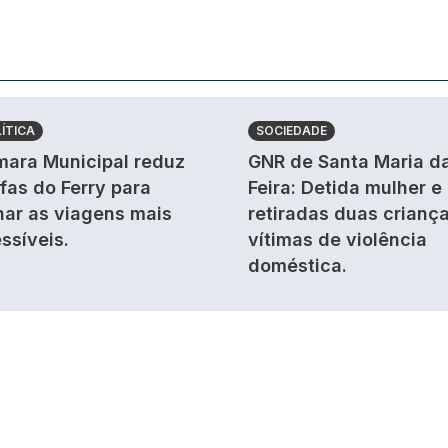
ÍTICA
SOCIEDADE
ara Municipal reduz
GNR de Santa Maria d
ifas do Ferry para
Feira: Detida mulher e
nar as viagens mais
retiradas duas crianç
ssíveis.
vítimas de violência
doméstica.