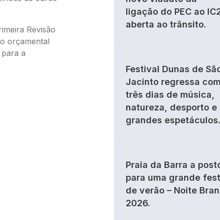
ligação do PEC ao IC
aberta ao trânsito.
rimeira Revisão
do orçamental
 para a
Festival Dunas de Sã
Jacinto regressa co
três dias de música,
natureza, desporto e
grandes espetáculos
Praia da Barra a post
para uma grande fes
de verão – Noite Bra
2026.