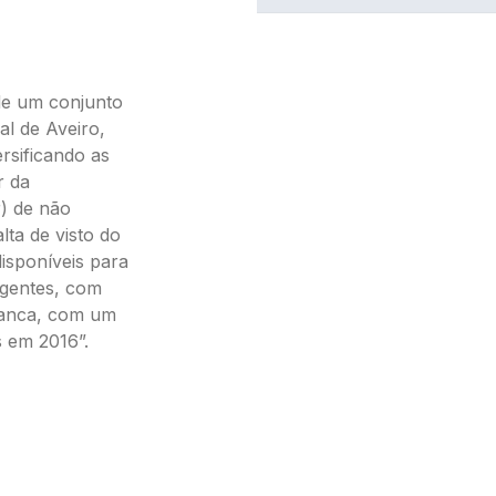
 de um conjunto
l de Aveiro,
rsificando as
r da
r) de não
ta de visto do
isponíveis para
igentes, com
Banca, com um
s em 2016”.