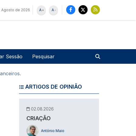
e Agosto de 2026
A
A
+
-
u de utilizador
Pesquisar
iar Sessão
anceiros.
ARTIGOS DE OPINIÃO
02.08.2026
CRIAÇÃO
António Maio