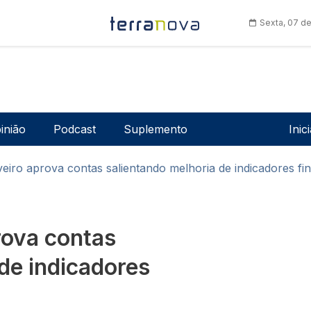
Sexta, 07 d
Men
inião
Podcast
Suplemento
Inic
iro aprova contas salientando melhoria de indicadores fin
rova contas
de indicadores