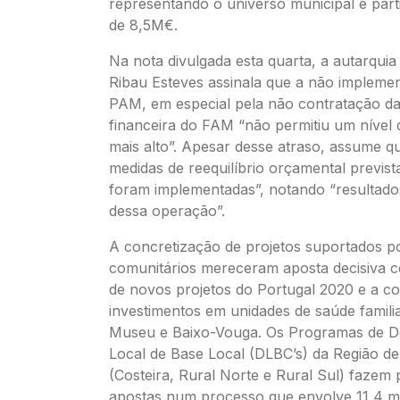
representando o universo municipal e part
de 8,5M€.
Na nota divulgada esta quarta, a autarquia
Ribau Esteves assinala que a não impleme
PAM, em especial pela não contratação da 
financeira do FAM “não permitiu um nível
mais alto”. Apesar desse atraso, assume q
medidas de reequilíbrio orçamental previs
foram implementadas”, notando “resultados
dessa operação”.
A concretização de projetos suportados p
comunitários mereceram aposta decisiva 
de novos projetos do Portugal 2020 e a c
investimentos em unidades de saúde familia
Museu e Baixo-Vouga. Os Programas de D
Local de Base Local (DLBC’s) da Região de
(Costeira, Rural Norte e Rural Sul) fazem 
apostas num processo que envolve 11,4 m