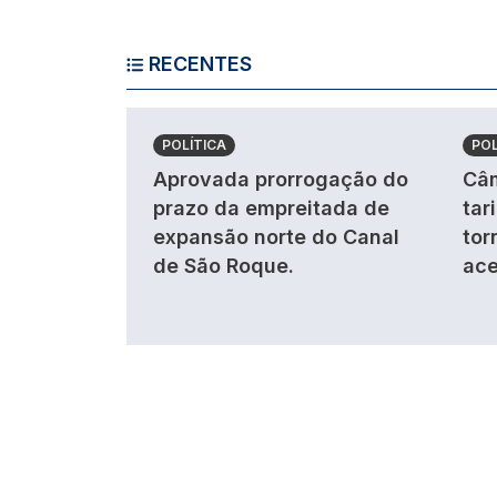
RECENTES
POLÍTICA
POL
Aprovada prorrogação do
Câm
prazo da empreitada de
tar
expansão norte do Canal
tor
de São Roque.
ace