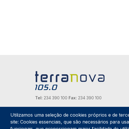
Tel:
234 390 100
Fax:
234 390 100
Endereço Postal
Apartado 42
Utilizamos uma seleção de cookies próprios e de terc
Rua Gil Eanes 31
site: Cookies essenciais, que são necessários para usar
3834-908 Gafanha da Nazaré
funcionais, que proporcionam maior facilidade de utiliz