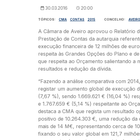
30.03.2016
20:00
TÓPICOS
CMA
CONTAS
2015
CONCELHO
AVEIR
A Câmara de Aveiro aprovou o Relatório d
Prestação de Contas da autarquia referen
execução financeira de 12 milhões de eur
respeita às Grandes Opções do Plano e de
que respeita ao Orçamento salientando a 
resultados e redução da dívida.
“Fazendo a análise comparativa com 2014
registar um aumento global de execução d
(7,67 %), sendo 1.669.621 € (16,04 %) res
e 1.767.659 € (5,14 %) respeitante ao Orç
destaca a CMA que regista um resultado o
positivo de 10.264.303 €, uma redução da d
mais de 14 M€, representando cerca de 1
fixando o seu valor global em 121,7 milhõ