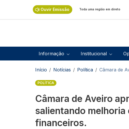
Passar para o conteúdo principal
Ouvir Emissão
Toda uma região em direto
Navegação principal
Informação
Institucional
Op
Navegação estrutural
Início
Notícias
Política
Câmara de Ave
POLÍTICA
Câmara de Aveiro ap
salientando melhoria 
financeiros.