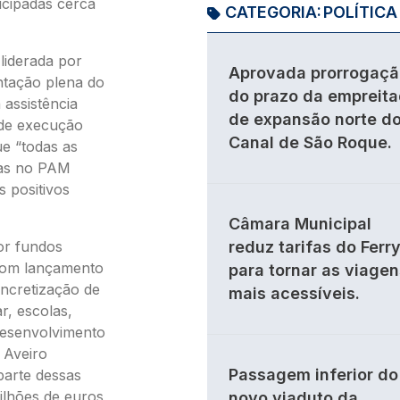
icipadas cerca
CATEGORIA:
POLÍTICA
 liderada por
Aprovada prorrogaçã
ntação plena do
do prazo da empreit
assistência
de expansão norte d
 de execução
Canal de São Roque.
ue “todas as
tas no PAM
 positivos
Câmara Municipal
or fundos
reduz tarifas do Ferr
com lançamento
para tornar as viagen
oncretização de
mais acessíveis.
r, escolas,
esenvolvimento
 Aveiro
Passagem inferior do
parte dessas
ilhões de euros
novo viaduto da