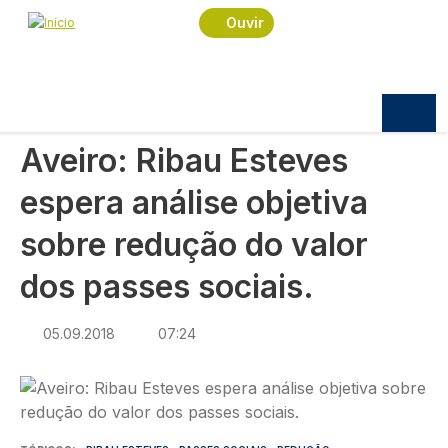
Navegação estrutural
Passar para o conteúdo principal
Início
Notícias
Política
Ouvir
Aveiro: Ribau Esteves espera análise objetiva
sobre redução do valor dos passes sociais.
POLÍTICA
Aveiro: Ribau Esteves
espera análise objetiva
sobre redução do valor
dos passes sociais.
05.09.2018
07:24
Imagem