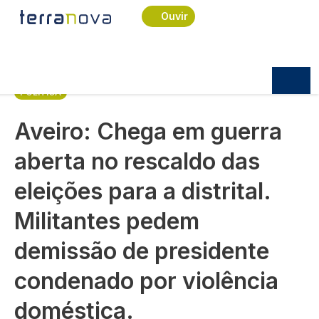
Navegação estrutural
Passar para o conteúdo principal
Início
Notícias
Política
Ouvir
Aveiro: Chega em guerra aberta no rescaldo das
eleições para a distrital. Militantes pedem demissão
de presidente condenado por violência doméstica.
POLÍTICA
Aveiro: Chega em guerra
aberta no rescaldo das
eleições para a distrital.
Militantes pedem
demissão de presidente
condenado por violência
doméstica.