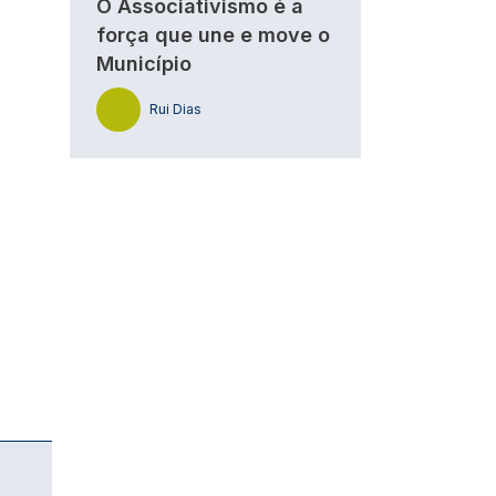
O Associativismo é a
força que une e move o
Município
Rui Dias