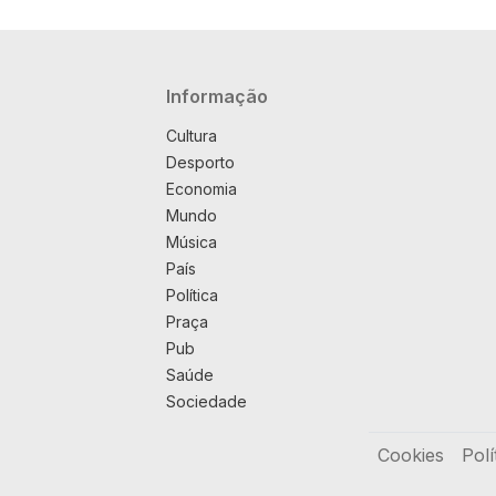
Navegação principal
Informação
Cultura
Desporto
Economia
Mundo
Música
País
Política
Praça
Pub
Saúde
Sociedade
Rodapé
Cookies
Polí