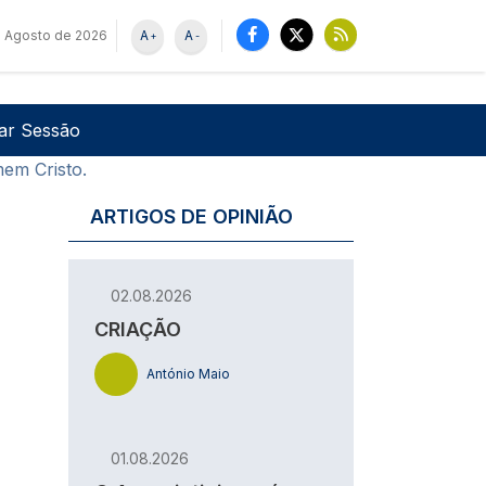
 Agosto de 2026
A
A
+
-
u de utilizador
Pesquisar
iar Sessão
em Cristo.
ARTIGOS DE OPINIÃO
02.08.2026
CRIAÇÃO
António Maio
01.08.2026