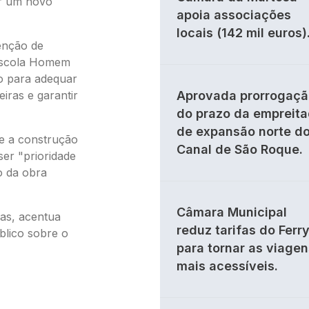
r um novo
apoia associações
locais (142 mil euros)
enção de
 Escola Homem
io para adequar
iras e garantir
Aprovada prorrogaçã
do prazo da empreit
de expansão norte d
e a construção
Canal de São Roque.
er "prioridade
o da obra
Câmara Municipal
ias, acentua
reduz tarifas do Ferr
blico sobre o
para tornar as viagen
mais acessíveis.