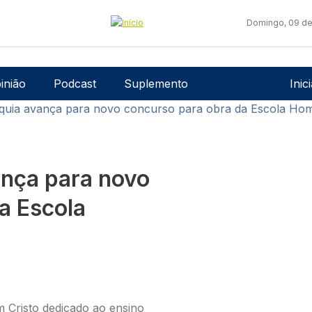
Domingo, 09 de
Men
inião
Podcast
Suplemento
Inic
rquia avança para novo concurso para obra da Escola Hom
ança para novo
a Escola