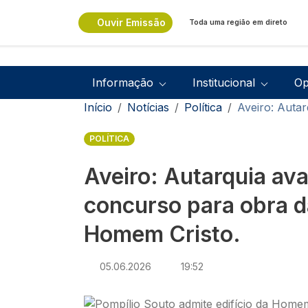
Passar para o conteúdo principal
Ouvir Emissão
Toda uma região em direto
Navegação principal
Informação
Institucional
Op
Navegação estrutural
Início
Notícias
Política
Aveiro: Auta
POLÍTICA
Aveiro: Autarquia av
concurso para obra d
Homem Cristo.
05.06.2026
19:52
Imagem