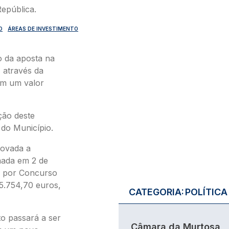
O
ÁREAS DE INVESTIMENTO
 da aposta na
 através da
om um valor
ção deste
 do Município.
rovada a
mada em 2 de
o por Concurso
5.754,70 euros,
CATEGORIA:
POLÍTICA
to passará a ser
Câmara da Murtosa