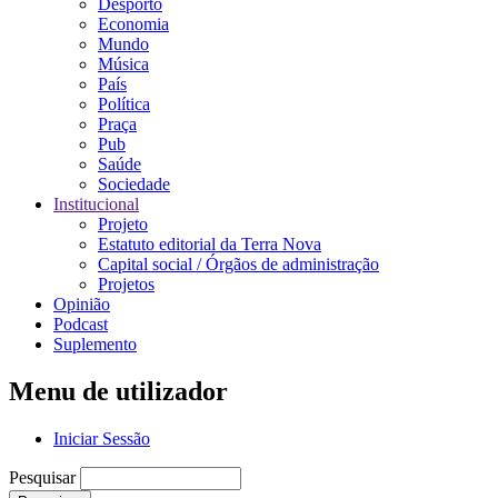
Desporto
Economia
Mundo
Música
País
Política
Praça
Pub
Saúde
Sociedade
Institucional
Projeto
Estatuto editorial da Terra Nova
Capital social / Órgãos de administração
Projetos
Opinião
Podcast
Suplemento
Menu de utilizador
Iniciar Sessão
Pesquisar