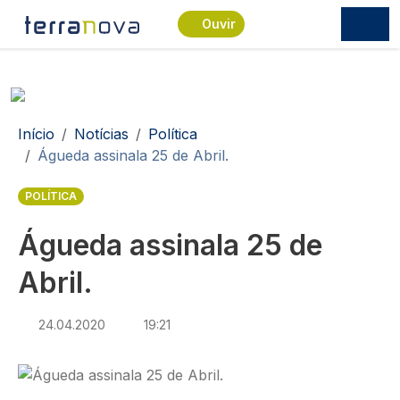
Passar para o conteúdo principal
Ouvir
Navegação estrutural
Início
Notícias
Política
Águeda assinala 25 de Abril.
POLÍTICA
Águeda assinala 25 de
Abril.
24.04.2020
19:21
Imagem