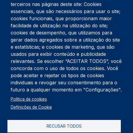
terceiros nas páginas deste site: Cookies
essenciais, que são necessários para usar o site;
cookies funcionais, que proporcionam maior
facilidade de utilização na utilização do site;
Tel:
234 390 100
Fax:
234 390 100
cookies de desempenho, que utilizamos para
gerar dados agregados sobre a utilização do site
Endereço Postal
Apartado 42
e estatísticas; e cookies de marketing, que são
Rua Gil Eanes 31
usados para exibir conteúdo e publicidade
3834-908 Gafanha da Nazaré
relevantes. Se escolher “ACEITAR TODOS”, você
concorda com o uso de todos os cookies. Você
Estúdios
pode aceitar e rejeitar os tipos de cookies
Rua Prior Guerra
Edifício do Centro Cultural da Gafanha da Nazaré
individuais e revogar seu consentimento para o
3830-556 Gafanha da Nazaré
futuro a qualquer momento em "Configurações".
Rodapé
Política de cookies
Cookies
Política de Privacidade
Definições de Cookie
Livro de reclamações
RECUSAR TODOS