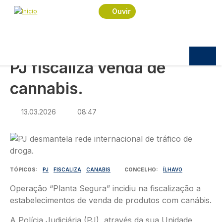
Navegação estrutural
Passar para o conteúdo principal
Início
Notícias
País
Ouvir
PJ fiscaliza venda de cannabis.
PAÍS
PJ fiscaliza venda de
cannabis.
13.03.2026
08:47
Imagem
TÓPICOS
PJ
FISCALIZA
CANABIS
CONCELHO
ÍLHAVO
Operação “Planta Segura” incidiu na fiscalização a
estabelecimentos de venda de produtos com canábis.
A Polícia Judiciária (PJ), através da sua Unidade