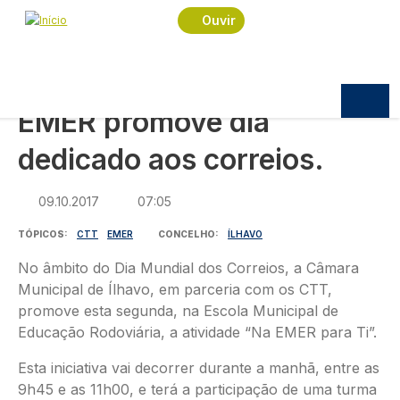
Navegação estrutural
Passar para o conteúdo principal
Início
Notícias
Economia
Ouvir
EMER promove dia dedicado aos correios.
ECONOMIA
EMER promove dia
dedicado aos correios.
09.10.2017
07:05
TÓPICOS
CTT
EMER
CONCELHO
ÍLHAVO
No âmbito do Dia Mundial dos Correios, a Câmara
Municipal de Ílhavo, em parceria com os CTT,
promove esta segunda, na Escola Municipal de
Educação Rodoviária, a atividade “Na EMER para Ti”.
Esta iniciativa vai decorrer durante a manhã, entre as
9h45 e as 11h00, e terá a participação de uma turma