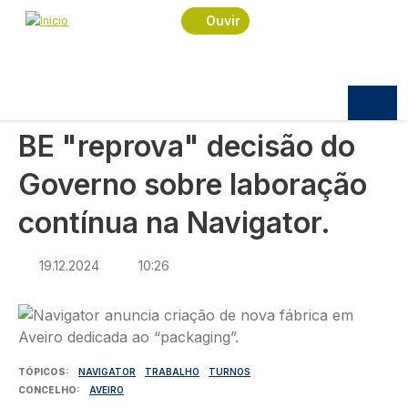
Navegação estrutural
Passar para o conteúdo principal
Início
Notícias
Economia
Ouvir
BE "reprova" decisão do Governo sobre
laboração contínua na Navigator.
ECONOMIA
BE "reprova" decisão do
Governo sobre laboração
contínua na Navigator.
19.12.2024
10:26
Imagem
TÓPICOS
NAVIGATOR
TRABALHO
TURNOS
CONCELHO
AVEIRO