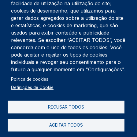
facilidade de utilização na utilização do site;
Tel:
234 390 100
Fax:
234 390 100
cookies de desempenho, que utilizamos para
gerar dados agregados sobre a utilização do site
Endereço Postal
Apartado 42
e estatísticas; e cookies de marketing, que são
Rua Gil Eanes 31
usados para exibir conteúdo e publicidade
3834-908 Gafanha da Nazaré
relevantes. Se escolher “ACEITAR TODOS”, você
concorda com o uso de todos os cookies. Você
Estúdios
pode aceitar e rejeitar os tipos de cookies
Rua Prior Guerra
Edifício do Centro Cultural da Gafanha da Nazaré
individuais e revogar seu consentimento para o
3830-556 Gafanha da Nazaré
futuro a qualquer momento em "Configurações".
Rodapé
Política de cookies
Cookies
Política de Privacidade
Definições de Cookie
Livro de reclamações
RECUSAR TODOS
2026 @ Informação de Copyright
ACEITAR TODOS