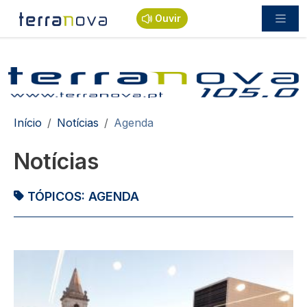
Passar para o conteúdo principal
Ouvir
Navegação estrutural
Início
Notícias
Agenda
Notícias
TÓPICOS:
AGENDA
Imagem