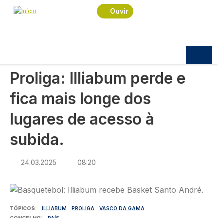
Navegação estrutural
Passar para o conteúdo principal
Início
Notícias
Desporto
Ouvir
Proliga: Illiabum perde e fica mais longe dos
lugares de acesso à subida.
DESPORTO
Proliga: Illiabum perde e
fica mais longe dos
lugares de acesso à
subida.
24.03.2025
08:20
Imagem
TÓPICOS
ILLIABUM
PROLIGA
VASCO DA GAMA
CONCELHO
PAÍS