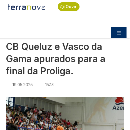
Navegação estrutural
Passar para o conteúdo principal
Início
Notícias
Desporto
Ouvir
CB Queluz e Vasco da Gama apurados para a final
da Proliga.
DESPORTO
CB Queluz e Vasco da
Gama apurados para a
final da Proliga.
19.05.2025
15:13
Imagem