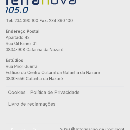
Tel:
234 390 100
Fax:
234 390 100
Endereço Postal
Apartado 42
Rua Gil Eanes 31
3834-908 Gafanha da Nazaré
Estúdios
Rua Prior Guerra
Edifício do Centro Cultural da Gafanha da Nazaré
3830-556 Gafanha da Nazaré
Rodapé
Cookies
Política de Privacidade
Livro de reclamações
2026 @ Informação de Copyright