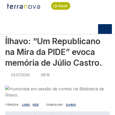
Navegação estrutural
Passar para o conteúdo principal
Início
Notícias
Cultura
Ouvir
Ílhavo: “Um Republicano na Mira da PIDE” evoca
memória de Júlio Castro.
CULTURA
Ílhavo: “Um Republicano
na Mira da PIDE” evoca
memória de Júlio Castro.
03.07.2026
08:16
Imagem
TÓPICOS
LIVRO
PIDE
CONCELHO
ÍLHAVO