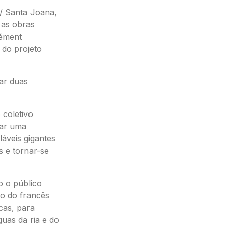
/ Santa Joana,
 as obras
lément
 do projeto
ar duas
 coletivo
ar uma
láveis gigantes
 e tornar-se
o o público
ão do francês
cas, para
guas da ria e do