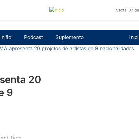
Sexta, 07 d
Men
inião
Podcast
Suplemento
Inic
MA apresenta 20 projetos de artistas de 9 nacionalidades.
esenta 20
e 9