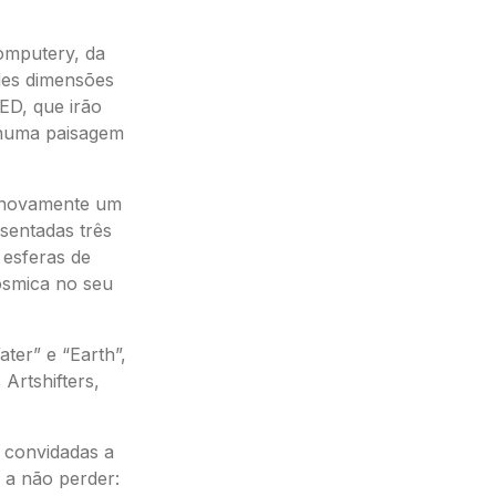
omputery, da
ndes dimensões
ED, que irão
 numa paisagem
á novamente um
sentadas três
 esferas de
ósmica no seu
ter” e “Earth”,
Artshifters,
 convidadas a
 a não perder: