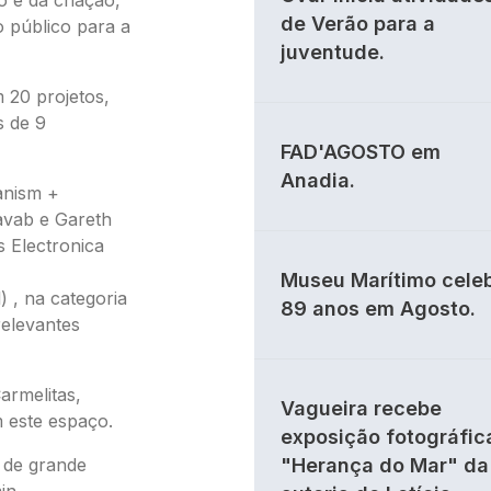
de Verão para a
o público para a
juventude.
 20 projetos,
s de 9
FAD'AGOSTO em
Anadia.
anism +
avab e Gareth
s Electronica
Museu Marítimo cele
) , na categoria
89 anos em Agosto.
relevantes
armelitas,
Vagueira recebe
 este espaço.
exposição fotográfic
 de grande
"Herança do Mar" da
in.