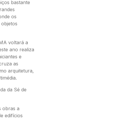
iços bastante
grandes
onde os
 objetos
MA voltará a
ste ano realiza
iciantes e
cruza as
mo arquitetura,
timédia.
ada da Sé de
 obras a
 edifícios