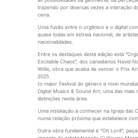
trazendo por diversas vezes a interação d
cena.
Uma fusão entre o orgânico e o digital com
quase todas em estreia nacional, de artista
nacionalidades.
Entre os destaques desta edição está “Org
Excitable Chaos”, dos canadianos Navid N
Willis, obra que acaba de vencer o Prix Ar
2025
(o maior Festival do género a nível mundial
Digital Musics & Sound Art, uma das mais 
distinções nesta área.
Uma instalação a conhecer na Igreja das C
numa relação próxima que estabelece com
Outra obra fundamental é “Oh Lord”, peça
impacto do artista francês Guillaume Marm