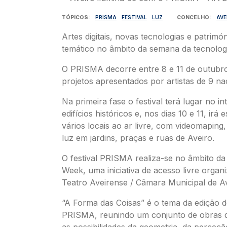
TÓPICOS
PRISMA
FESTIVAL
LUZ
CONCELHO
AVE
Artes digitais, novas tecnologias e patrimó
temático no âmbito da semana da tecnolog
O PRISMA decorre entre 8 e 11 de outubr
projetos apresentados por artistas de 9 na
Na primeira fase o festival terá lugar no in
edifícios históricos e, nos dias 10 e 11, irá
vários locais ao ar livre, com videomaping,
luz em jardins, praças e ruas de Aveiro.
O festival PRISMA realiza-se no âmbito da
Week, uma iniciativa de acesso livre organ
Teatro Aveirense / Câmara Municipal de Av
“A Forma das Coisas” é o tema da edição 
PRISMA, reunindo um conjunto de obras 
as possibilidades da geometria, da perceçã