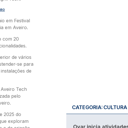
IRO
nio em Festival
ia em Aveiro.
o com 20
cionalidades.
terior de vários
 estender-se para
 instalações de
 Aveiro Tech
izada pelo
eiro.
CATEGORIA:
CULTURA
de 2025 do
que exploram
Ovar inicia atividade
o e da criação,