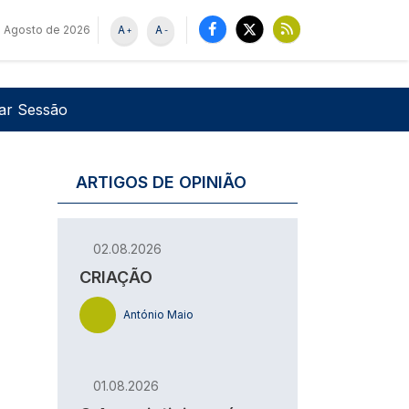
e Agosto de 2026
A
A
+
-
u de utilizador
Pesquisar
iar Sessão
ARTIGOS DE OPINIÃO
02.08.2026
CRIAÇÃO
António Maio
01.08.2026