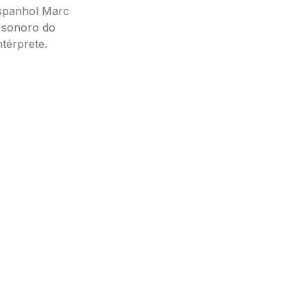
espanhol Marc
l sonoro do
térprete.