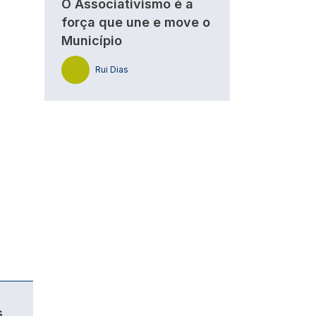
O Associativismo é a
força que une e move o
Município
Rui Dias
s