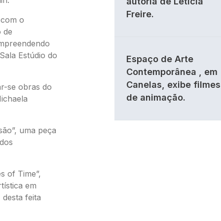
autoria de Letícia
Freire.
a com o
o de
compreendendo
Sala Estúdio do
Espaço de Arte
Contemporânea , em
Canelas, exibe filmes
r-se obras do
de animação.
Michaela
são”, uma peça
 dos
s of Time”,
tística em
desta feita