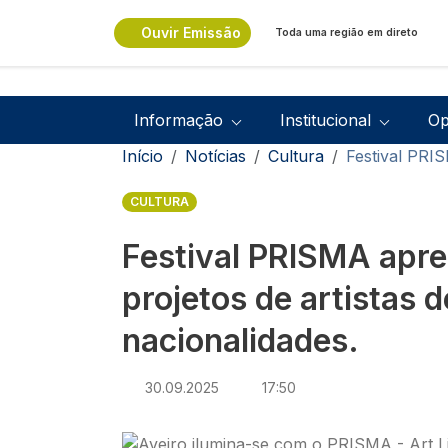
Passar para o conteúdo principal
Ouvir Emissão
Toda uma região em direto
Navegação principal
Informação
Institucional
Op
Navegação estrutural
Início
Notícias
Cultura
Festival PRIS
CULTURA
Festival PRISMA apr
projetos de artistas d
nacionalidades.
30.09.2025
17:50
Imagem