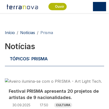
Passar para o conteúdo principal
Ouvir
Navegação estrutural
Início
Notícias
Prisma
Notícias
TÓPICOS:
PRISMA
Imagem
Festival PRISMA apresenta 20 projetos de
artistas de 9 nacionalidades.
30.09.2025
17:50
CULTURA