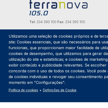
Tel:
234 390 100
Fax:
234 390 100
Endereço Postal
Apartado 42
Utilizamos uma seleção de cookies próprios e de terc
Rua Gil Eanes 31
site: Cookies essenciais, que são necessários para usar
3834-908 Gafanha da Nazaré
funcionais, que proporcionam maior facilidade de utiliz
cookies de desempenho, que utilizamos para gerar d
Estúdios
utilização do site e estatísticas; e cookies de marketi
Rua Prior Guerra
exibir conteúdo e publicidade relevantes. Se escolh
Edifício do Centro Cultural da Gafanha da Nazaré
3830-556 Gafanha da Nazaré
concorda com o uso de todos os cookies. Você pode ace
de cookies individuais e revogar seu consentimento p
momento em "Configurações".
Política de cookies
Definições de Cookie