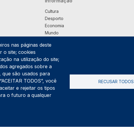
Navegação principal
Informação
Cultura
Desporto
Economia
Mundo
Música
eiros nas páginas deste
País
 o site; cookies
Política
ação na utilização do site;
Praça
ados agregados sobre a
Pub
ng, que são usados para
Saúde
er “ACEITAR TODOS”, você
RECUSAR TODOS
Sociedade
itar e rejeitar os tipos
Rodapé
ara o futuro a qualquer
Cookies
Polí