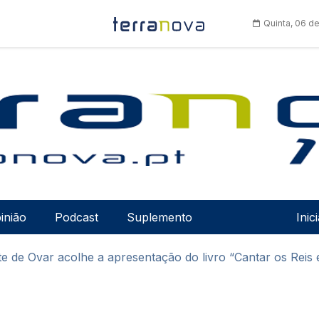
Quinta, 06 d
Men
inião
Podcast
Suplemento
Inic
te de Ovar acolhe a apresentação do livro “Cantar os Reis 