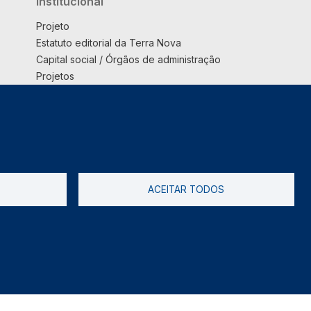
Institucional
Projeto
Estatuto editorial da Terra Nova
Capital social / Órgãos de administração
Projetos
Opinião
Podcast
Suplemento
ACEITAR TODOS
tica de Privacidade
Livro de reclamações
2026 @ Informação de Copyright