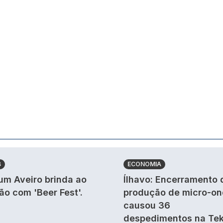
B
ECONOMIA
um Aveiro brinda ao
Ílhavo: Encerramento 
ão com 'Beer Fest'.
produção de micro-o
causou 36
despedimentos na Tek