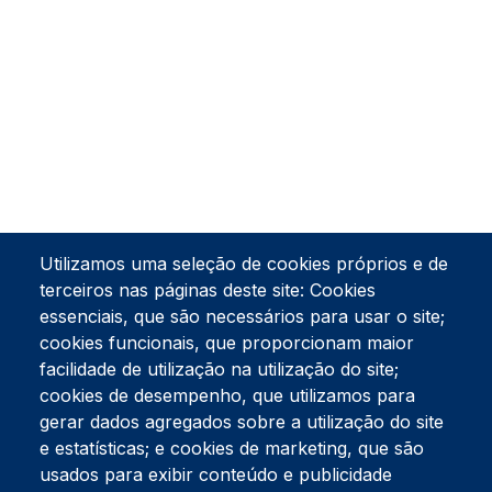
Utilizamos uma seleção de cookies próprios e de
terceiros nas páginas deste site: Cookies
essenciais, que são necessários para usar o site;
cookies funcionais, que proporcionam maior
facilidade de utilização na utilização do site;
Tel:
234 390 100
Fax:
234 390 100
cookies de desempenho, que utilizamos para
Endereço Postal
gerar dados agregados sobre a utilização do site
Apartado 42
e estatísticas; e cookies de marketing, que são
Rua Gil Eanes 31
usados para exibir conteúdo e publicidade
3834-908 Gafanha da Nazaré