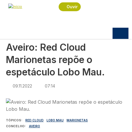
Navegação estrutural
Passar para o conteúdo principal
Início
Notícias
Cultura
Ouvir
Aveiro: Red Cloud Marionetas repõe o espetáculo
Lobo Mau.
CULTURA
Aveiro: Red Cloud
Marionetas repõe o
espetáculo Lobo Mau.
09.11.2022
07:14
Imagem
TÓPICOS
RED CLOUD
LOBO MAU
MARIONETAS
CONCELHO
AVEIRO