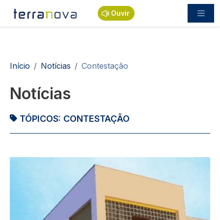
Passar para o conteúdo principal
Ouvir
Navegação estrutural
Início
Notícias
Contestação
Notícias
TÓPICOS:
CONTESTAÇÃO
Imagem