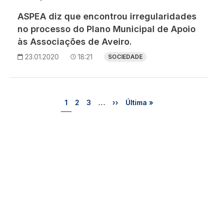
ASPEA diz que encontrou irregularidades
no processo do Plano Municipal de Apoio
às Associações de Aveiro.
23.01.2020
18:21
SOCIEDADE
Paginação
Página
Página
Página
Próxima página
Última página
1
2
3
…
››
Última »