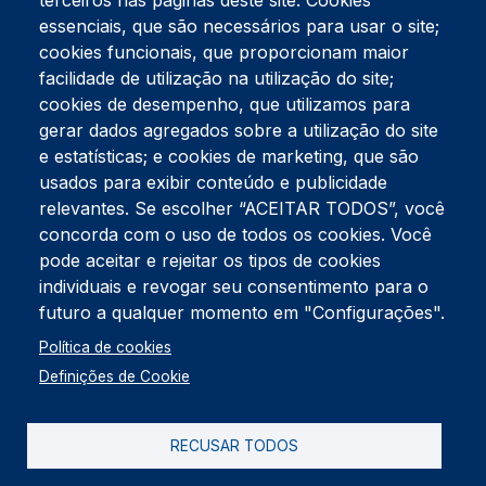
terceiros nas páginas deste site: Cookies
essenciais, que são necessários para usar o site;
cookies funcionais, que proporcionam maior
facilidade de utilização na utilização do site;
Tel:
234 390 100
Fax:
234 390 100
cookies de desempenho, que utilizamos para
gerar dados agregados sobre a utilização do site
Endereço Postal
Apartado 42
e estatísticas; e cookies de marketing, que são
Rua Gil Eanes 31
usados para exibir conteúdo e publicidade
3834-908 Gafanha da Nazaré
relevantes. Se escolher “ACEITAR TODOS”, você
concorda com o uso de todos os cookies. Você
Estúdios
pode aceitar e rejeitar os tipos de cookies
Rua Prior Guerra
Edifício do Centro Cultural da Gafanha da Nazaré
individuais e revogar seu consentimento para o
3830-556 Gafanha da Nazaré
futuro a qualquer momento em "Configurações".
Rodapé
Política de cookies
Cookies
Política de Privacidade
Definições de Cookie
Livro de reclamações
RECUSAR TODOS