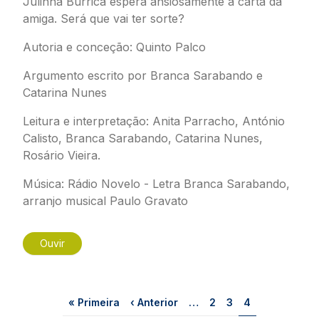
Julinha Burrica espera ansiosamente a carta da
amiga. Será que vai ter sorte?
Autoria e conceção: Quinto Palco
Argumento escrito por Branca Sarabando e
Catarina Nunes
Leitura e interpretação: Anita Parracho, António
Calisto, Branca Sarabando, Catarina Nunes,
Rosário Vieira.
Música: Rádio Novelo - Letra Branca Sarabando,
arranjo musical Paulo Gravato
Ouvir
Paginação
Primeira página
Página anterior
Página
Página
Página
« Primeira
‹ Anterior
…
2
3
4