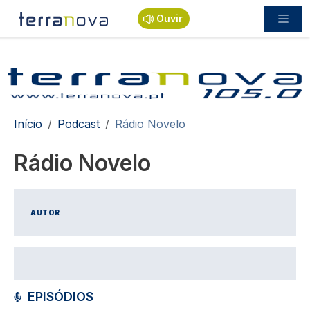
Passar para o conteúdo principal
Ouvir
Navegação estrutural
Início
Podcast
Rádio Novelo
Rádio Novelo
AUTOR
EPISÓDIOS