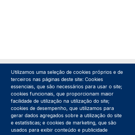
Utilizamos uma seleção de cookies próprios e de
terceiros nas páginas deste site: Cookies
essenciais, que são necessários para usar o site;
cookies funcionais, que proporcionam maior
facilidade de utilização na utilização do site;
Tel:
234 390 100
Fax:
234 390 100
cookies de desempenho, que utilizamos para
Endereço Postal
gerar dados agregados sobre a utilização do site
Apartado 42
e estatísticas; e cookies de marketing, que são
Rua Gil Eanes 31
usados para exibir conteúdo e publicidade
3834-908 Gafanha da Nazaré