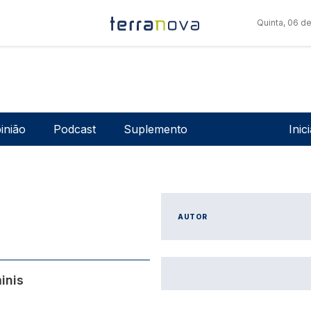
Quinta, 06 d
Men
inião
Podcast
Suplemento
Inic
AUTOR
inis