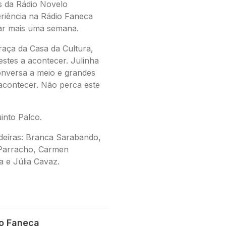
 da Rádio Novelo
riência na Rádio Faneca
uar mais uma semana.
raça da Casa da Cultura,
estes a acontecer. Julinha
nversa a meio e grandes
acontecer. Não perca este
into Palco.
deiras
: Branca Sarabando,
 Parracho, Carmen
a e Júlia Cavaz.
io Faneca