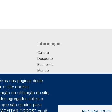
Navegação principal
Informação
Cultura
Desporto
Economia
Mundo
Música
eiros nas páginas deste
País
 o site; cookies
Política
ação na utilização do site;
Praça
ados agregados sobre a
Pub
ng, que são usados para
Saúde
er “ACEITAR TODOS”, você
RECUSAR TODOS