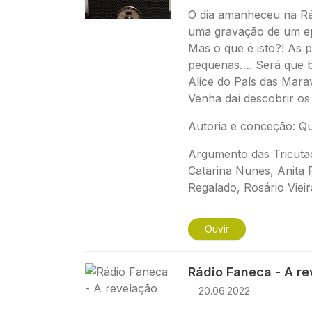
O dia amanheceu na Rá
uma gravação de um ep
Mas o que é isto?! As 
pequenas…. Será que b
Alice do País das Mara
Venha daí descobrir os
Autoria e conceção: Qu
Argumento das
Tricuta
Catarina Nunes, Anita
Regalado, Rosário Vieir
Ouvir
Imagem
Rádio Faneca - A r
20.06.2022