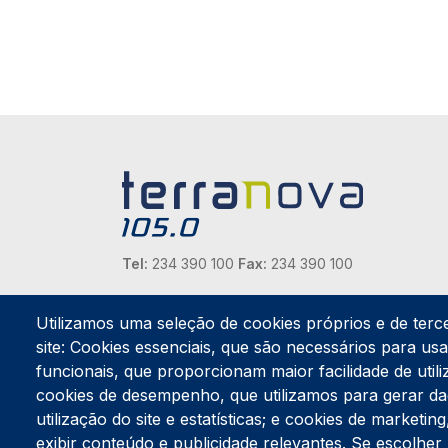
Tel:
234 390 100
Fax:
234 390 100
Endereço Postal
Apartado 42
Utilizamos uma seleção de cookies próprios e de terc
Rua Gil Eanes 31
site: Cookies essenciais, que são necessários para usar
3834-908 Gafanha da Nazaré
funcionais, que proporcionam maior facilidade de utiliz
cookies de desempenho, que utilizamos para gerar d
Estúdios
utilização do site e estatísticas; e cookies de marketi
Rua Prior Guerra
exibir conteúdo e publicidade relevantes. Se escolh
Edifício do Centro Cultural da Gafanha da Nazaré