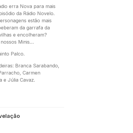
dio erra Nova para mais
isódio da Rádio Novelo.
personagens estão mais
eberam da garrafa da
vilhas e encolheram?
 nossos Minis…
into Palco.
deiras
: Branca Sarabando,
 Parracho, Carmen
a e Júlia Cavaz.
evelação