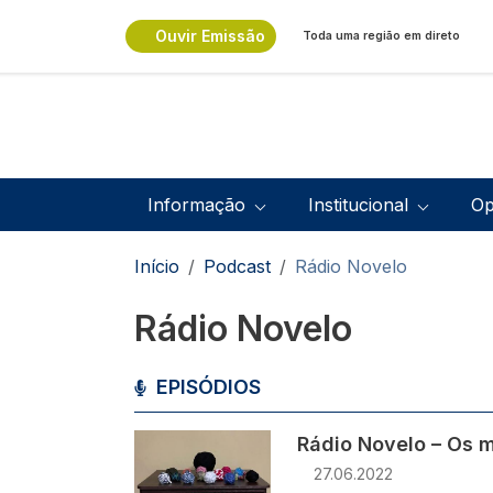
Passar para o conteúdo principal
Ouvir Emissão
Toda uma região em direto
Navegação principal
Informação
Institucional
Op
Navegação estrutural
Início
Podcast
Rádio Novelo
Rádio Novelo
EPISÓDIOS
Imagem
Rádio Novelo – Os m
27.06.2022