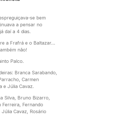
 espreguiçava-se bem
tinuava a pensar no
á daí a 4 dias.
re a Frafrá e o Baltazar…
também não!
into Palco.
deiras
: Branca Sarabando,
 Parracho, Carmen
a e Júlia Cavaz.
a Silva, Bruno Bizarro,
Ferreira, Fernando
Júlia Cavaz, Rosário