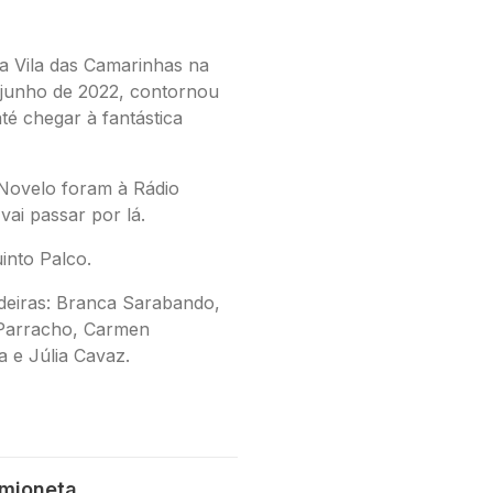
a Vila das Camarinhas na
 junho de 2022, contornou
até chegar à fantástica
Novelo foram à Rádio
ai passar por lá.
into Palco.
deiras
: Branca Sarabando,
 Parracho, Carmen
a e Júlia Cavaz.
amioneta