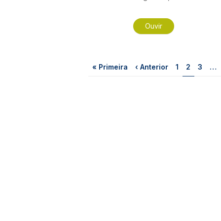
Ouvir
Paginação
Primeira página
Página anterior
Página
Página
Págin
« Primeira
‹ Anterior
1
2
3
…