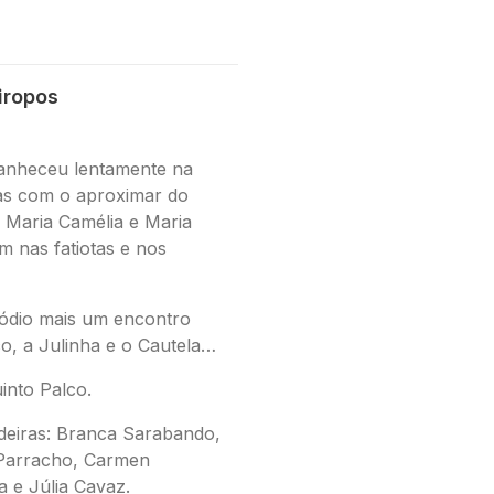
iropos
anheceu lentamente na
as com o aproximar do
 Maria Camélia e Maria
m nas fatiotas e nos
ódio mais um encontro
co, a Julinha e o Cautela…
into Palco.
deiras
: Branca Sarabando,
 Parracho, Carmen
a e Júlia Cavaz.