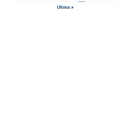
Última página
Última »