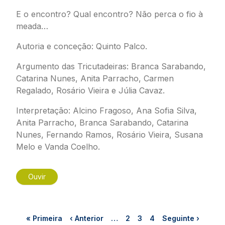
E o encontro? Qual encontro? Não perca o fio à
meada…
Autoria e conceção: Quinto Palco.
Argumento das
Tricutadeiras
: Branca Sarabando,
Catarina Nunes, Anita Parracho, Carmen
Regalado, Rosário Vieira e Júlia Cavaz.
Interpretação: Alcino Fragoso, Ana Sofia Silva,
Anita Parracho, Branca Sarabando, Catarina
Nunes, Fernando Ramos, Rosário Vieira, Susana
Melo e Vanda Coelho.
Ouvir
Paginação
Primeira página
Página anterior
Página
Página
Página
Próxima página
« Primeira
‹ Anterior
…
2
3
4
Seguinte ›