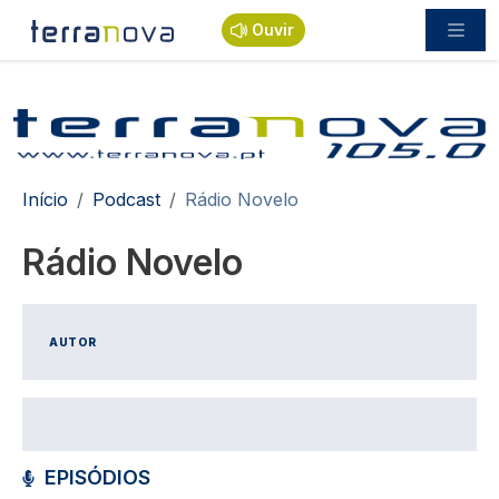
Passar para o conteúdo principal
Ouvir
Navegação estrutural
Início
Podcast
Rádio Novelo
Rádio Novelo
AUTOR
EPISÓDIOS