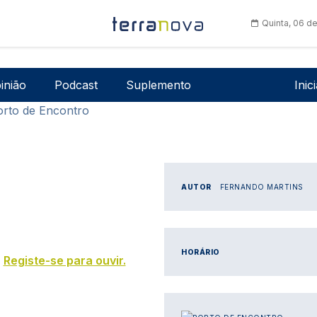
Quinta, 06 d
Men
inião
Podcast
Suplemento
Inic
orto de Encontro
AUTOR
FERNANDO MARTINS
HORÁRIO
s
Registe-se para ouvir.
IMAGEM