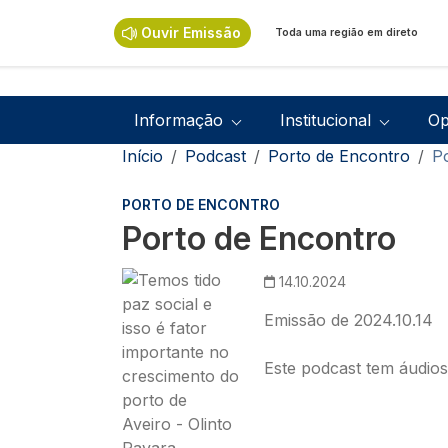
Passar para o conteúdo principal
Ouvir Emissão
Toda uma região em direto
Navegação principal
Informação
Institucional
Op
Navegação estrutural
Início
Podcast
Porto de Encontro
P
PORTO DE ENCONTRO
Porto de Encontro
Imagem
14.10.2024
Emissão de 2024.10.14
Este podcast tem áudio