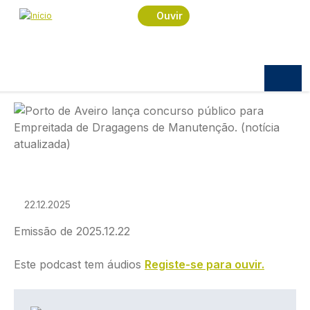
Navegação estrutural
Passar para o conteúdo principal
Início
Podcast
Porto de Encontro
Ouvir
Porto de Encontro
PORTO DE ENCONTRO
Porto de Encontro
Imagem
22.12.2025
Emissão de 2025.12.22
Este podcast tem áudios
Registe-se para ouvir.