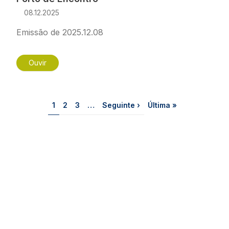
08.12.2025
Emissão de 2025.12.08
Ouvir
Paginação
Página
Página
Página
Próxima página
Última página
1
2
3
…
Seguinte ›
Última »