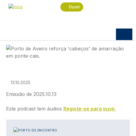
Navegação estrutural
Passar para o conteúdo principal
Início
Podcast
Porto de Encontro
Ouvir
Porto de Encontro
PORTO DE ENCONTRO
Porto de Encontro
Imagem
13.10.2025
Emissão de 2025.10.13
Este podcast tem áudios
Registe-se para ouvir.
IMAGEM