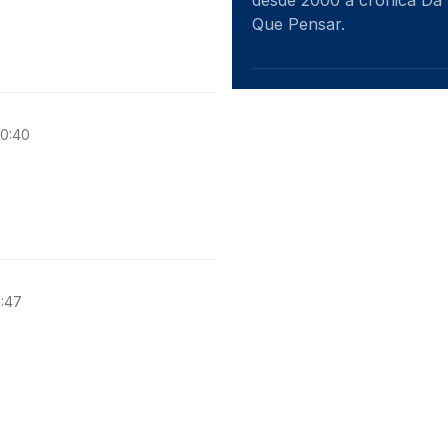
desde 2000 a crónica Dá
Que Pensar.
10:40
1:47