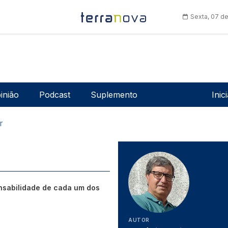
Sexta, 07 d
Men
inião
Podcast
Suplemento
Inic
r
onsabilidade de cada um dos
AUTOR