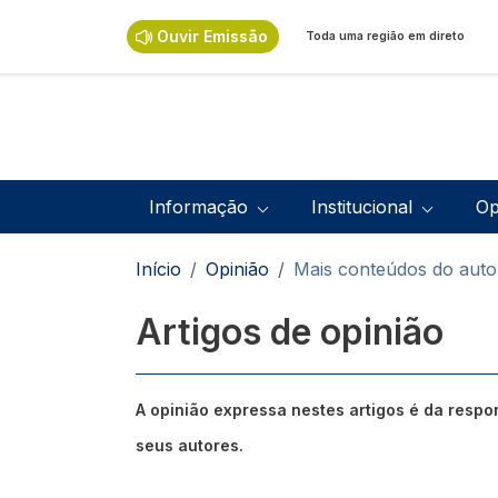
Passar para o conteúdo principal
Ouvir Emissão
Toda uma região em direto
Navegação principal
Informação
Institucional
Op
Navegação estrutural
Início
Opinião
Mais conteúdos do auto
Artigos de opinião
A opinião expressa nestes artigos é da resp
seus autores.