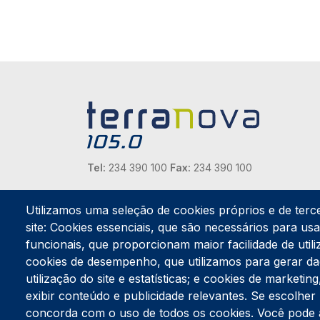
Tel:
234 390 100
Fax:
234 390 100
Endereço Postal
Apartado 42
Utilizamos uma seleção de cookies próprios e de terc
Rua Gil Eanes 31
site: Cookies essenciais, que são necessários para usar
3834-908 Gafanha da Nazaré
funcionais, que proporcionam maior facilidade de utiliz
cookies de desempenho, que utilizamos para gerar d
Estúdios
utilização do site e estatísticas; e cookies de marketi
Rua Prior Guerra
exibir conteúdo e publicidade relevantes. Se escolh
Edifício do Centro Cultural da Gafanha da Nazaré
3830-556 Gafanha da Nazaré
concorda com o uso de todos os cookies. Você pode ace