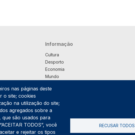
Navegação principal
Informação
Cultura
Desporto
Economia
Mundo
Música
eiros nas páginas deste
País
 o site; cookies
Política
ação na utilização do site;
Praça
ados agregados sobre a
Pub
ng, que são usados para
Saúde
er “ACEITAR TODOS”, você
RECUSAR TODOS
Sociedade
itar e rejeitar os tipos