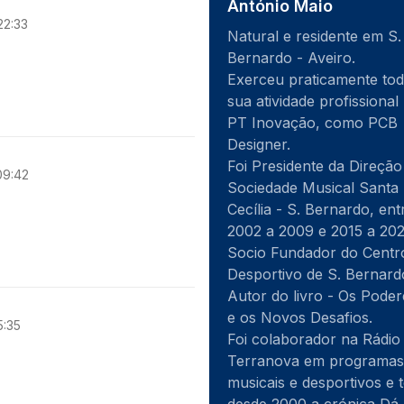
António Maio
22:33
Natural e residente em S.
Bernardo - Aveiro.
Exerceu praticamente tod
sua atividade profissional
PT Inovação, como PCB
Designer.
Foi Presidente da Direção
09:42
Sociedade Musical Santa
Cecília - S. Bernardo, ent
2002 a 2009 e 2015 a 202
Socio Fundador do Centr
Desportivo de S. Bernard
Autor do livro - Os Poder
e os Novos Desafios.
5:35
Foi colaborador na Rádio
Terranova em programas
musicais e desportivos e 