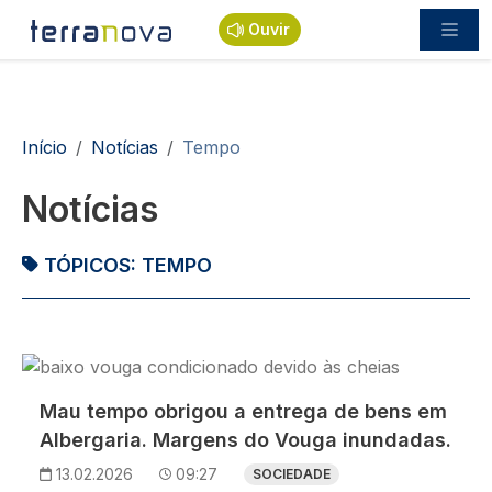
Passar para o conteúdo principal
Ouvir
Navegação estrutural
Início
Notícias
Tempo
Notícias
TÓPICOS:
TEMPO
Imagem
Mau tempo obrigou a entrega de bens em
Albergaria. Margens do Vouga inundadas.
13.02.2026
09:27
SOCIEDADE