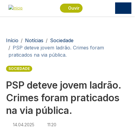
Passar para o conteúdo principal
Ouvir
Navegação estrutural
Início
Notícias
Sociedade
PSP deteve jovem ladrão. Crimes foram
praticados na via pública.
SOCIEDADE
PSP deteve jovem ladrão.
Crimes foram praticados
na via pública.
14.04.2025
11:20