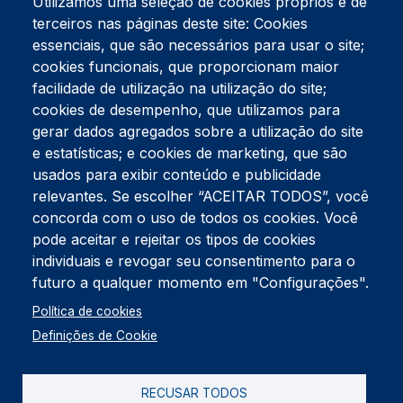
Utilizamos uma seleção de cookies próprios e de
terceiros nas páginas deste site: Cookies
essenciais, que são necessários para usar o site;
cookies funcionais, que proporcionam maior
facilidade de utilização na utilização do site;
Tel:
234 390 100
Fax:
234 390 100
cookies de desempenho, que utilizamos para
Endereço Postal
gerar dados agregados sobre a utilização do site
Apartado 42
e estatísticas; e cookies de marketing, que são
Rua Gil Eanes 31
usados para exibir conteúdo e publicidade
3834-908 Gafanha da Nazaré
relevantes. Se escolher “ACEITAR TODOS”, você
concorda com o uso de todos os cookies. Você
Estúdios
pode aceitar e rejeitar os tipos de cookies
Rua Prior Guerra
Edifício do Centro Cultural da Gafanha da Nazaré
individuais e revogar seu consentimento para o
3830-556 Gafanha da Nazaré
futuro a qualquer momento em "Configurações".
Rodapé
Política de cookies
Cookies
Política de Privacidade
Definições de Cookie
Livro de reclamações
RECUSAR TODOS