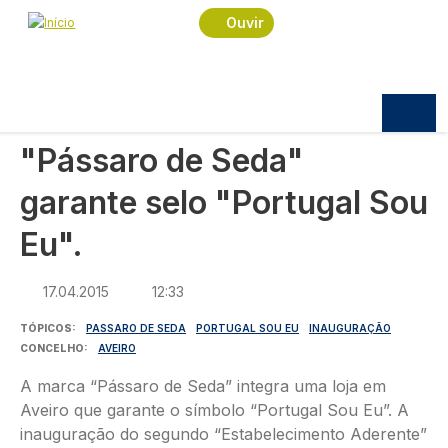
Navegação estrutural
Passar para o conteúdo principal
Início
Notícias
Sociedade
Ouvir
"Pássaro de Seda" garante selo "Portugal Sou
Eu".
SOCIEDADE
"Pássaro de Seda"
garante selo "Portugal Sou
Eu".
17.04.2015
12:33
TÓPICOS
PASSARO DE SEDA
PORTUGAL SOU EU
INAUGURAÇÃO
CONCELHO
AVEIRO
A marca “Pássaro de Seda” integra uma loja em
Aveiro que garante o símbolo “Portugal Sou Eu”. A
inauguração do segundo “Estabelecimento Aderente”