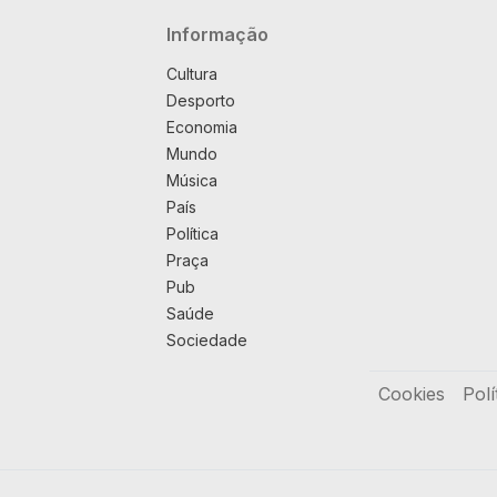
Navegação principal
Informação
Cultura
Desporto
Economia
Mundo
Música
País
Política
Praça
Pub
Saúde
Sociedade
Rodapé
Cookies
Polí