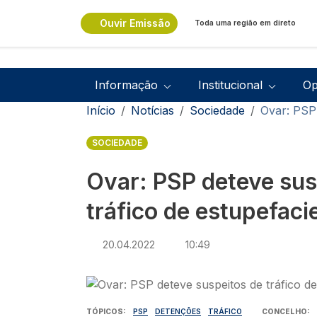
Passar para o conteúdo principal
Ouvir Emissão
Toda uma região em direto
Navegação principal
Informação
Institucional
Op
Navegação estrutural
Início
Notícias
Sociedade
Ovar: PSP 
SOCIEDADE
Ovar: PSP deteve sus
tráfico de estupefaci
20.04.2022
10:49
Imagem
TÓPICOS
PSP
DETENÇÕES
TRÁFICO
CONCELHO