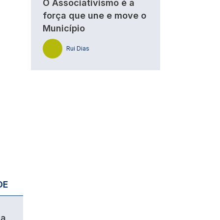
O Associativismo é a
força que une e move o
Município
Rui Dias
DE
da