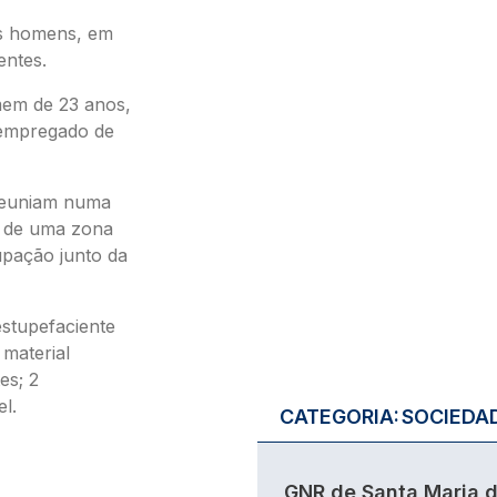
is homens, em
entes.
mem de 23 anos,
 empregado de
 reuniam numa
o de uma zona
upação junto da
stupefaciente
 material
es; 2
l.
CATEGORIA:
SOCIEDA
GNR de Santa Maria 