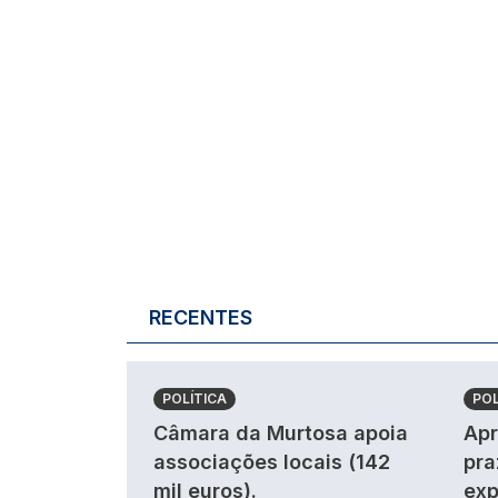
RECENTES
POLÍTICA
POL
Câmara da Murtosa apoia
Apr
associações locais (142
pra
mil euros).
exp