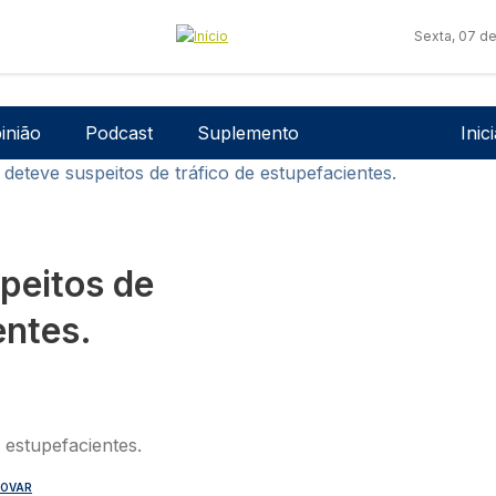
Sexta, 07 d
Men
inião
Podcast
Suplemento
Inic
deteve suspeitos de tráfico de estupefacientes.
peitos de
entes.
OVAR