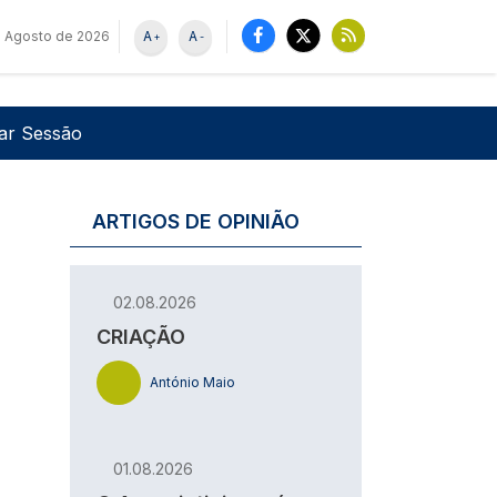
e Agosto de 2026
A
A
+
-
u de utilizador
Pesquisar
iar Sessão
ARTIGOS DE OPINIÃO
02.08.2026
CRIAÇÃO
António Maio
01.08.2026