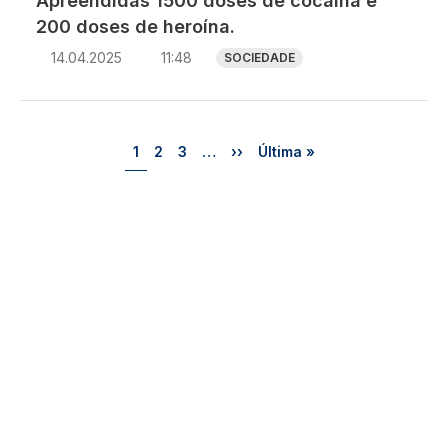
Apreendidas 1500 doses de cocaína e
200 doses de heroína.
14.04.2025
11:48
SOCIEDADE
Paginação
Página
Página
Página
Próxima página
Última página
1
2
3
…
››
Última »