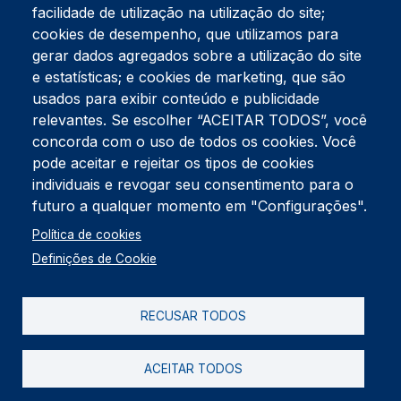
facilidade de utilização na utilização do site;
Tel:
234 390 100
Fax:
234 390 100
cookies de desempenho, que utilizamos para
Endereço Postal
gerar dados agregados sobre a utilização do site
Apartado 42
e estatísticas; e cookies de marketing, que são
Rua Gil Eanes 31
usados para exibir conteúdo e publicidade
3834-908 Gafanha da Nazaré
relevantes. Se escolher “ACEITAR TODOS”, você
concorda com o uso de todos os cookies. Você
Estúdios
pode aceitar e rejeitar os tipos de cookies
Rua Prior Guerra
Edifício do Centro Cultural da Gafanha da Nazaré
individuais e revogar seu consentimento para o
3830-556 Gafanha da Nazaré
futuro a qualquer momento em "Configurações".
Rodapé
Política de cookies
Cookies
Política de Privacidade
Definições de Cookie
Livro de reclamações
RECUSAR TODOS
2026 @ Informação de Copyright
ACEITAR TODOS