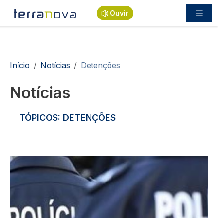
Passar para o conteúdo principal
Ouvir
Navegação estrutural
Início
Notícias
Detenções
Notícias
TÓPICOS:
DETENÇÕES
Imagem