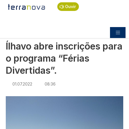
Navegação estrutural
Passar para o conteúdo principal
Início
Notícias
Sociedade
Ouvir
Ílhavo abre inscrições para o programa “Férias
Divertidas”.
SOCIEDADE
Ílhavo abre inscrições para
o programa “Férias
Divertidas”.
01.07.2022
08:36
Imagem