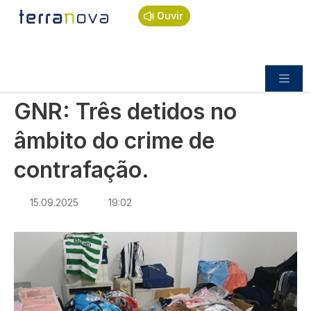
Navegação estrutural
Passar para o conteúdo principal
Início
Notícias
Sociedade
Ouvir
GNR: Três detidos no âmbito do crime de
contrafação.
SOCIEDADE
GNR: Três detidos no
âmbito do crime de
contrafação.
15.09.2025
19:02
Imagem