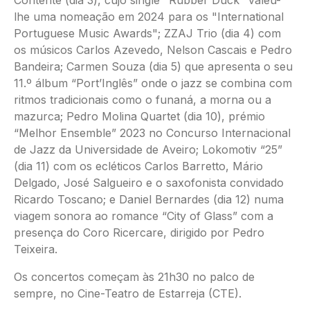
Contente (dia 3), cujo single "Rubber Duck" valeu-
lhe uma nomeação em 2024 para os "International
Portuguese Music Awards"; ZZAJ Trio (dia 4) com
os músicos Carlos Azevedo, Nelson Cascais e Pedro
Bandeira; Carmen Souza (dia 5) que apresenta o seu
11.º álbum “Port’Inglês” onde o jazz se combina com
ritmos tradicionais como o funaná, a morna ou a
mazurca; Pedro Molina Quartet (dia 10), prémio
“Melhor Ensemble” 2023 no Concurso Internacional
de Jazz da Universidade de Aveiro; Lokomotiv “25”
(dia 11) com os ecléticos Carlos Barretto, Mário
Delgado, José Salgueiro e o saxofonista convidado
Ricardo Toscano; e Daniel Bernardes (dia 12) numa
viagem sonora ao romance “City of Glass” com a
presença do Coro Ricercare, dirigido por Pedro
Teixeira.
Os concertos começam às 21h30 no palco de
sempre, no Cine-Teatro de Estarreja (CTE).