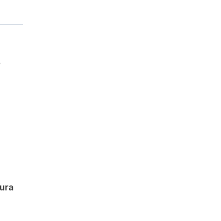
e
ura