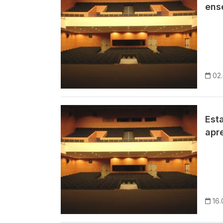
ens
02
Imagem
Est
apr
16.