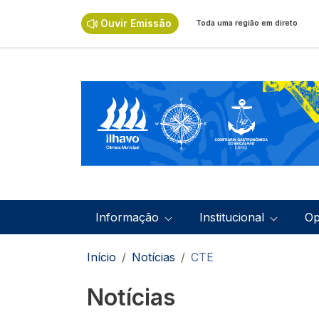
Passar para o conteúdo principal
Ouvir Emissão
Toda uma região em direto
Navegação principal
Informação
Institucional
Op
Navegação estrutural
Início
Notícias
CTE
Notícias