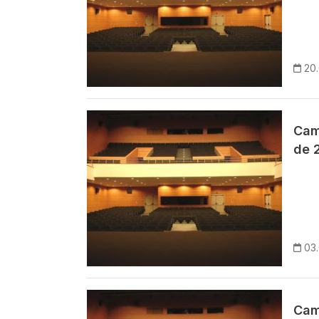
20
Imagem
Cam
de 
03
Imagem
Cam