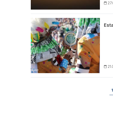
27
Imagem
Est
21.
Paginação
1