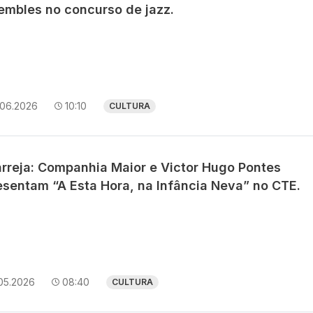
embles no concurso de jazz.
.06.2026
10:10
CULTURA
arreja: Companhia Maior e Victor Hugo Pontes
esentam “A Esta Hora, na Infância Neva” no CTE.
05.2026
08:40
CULTURA