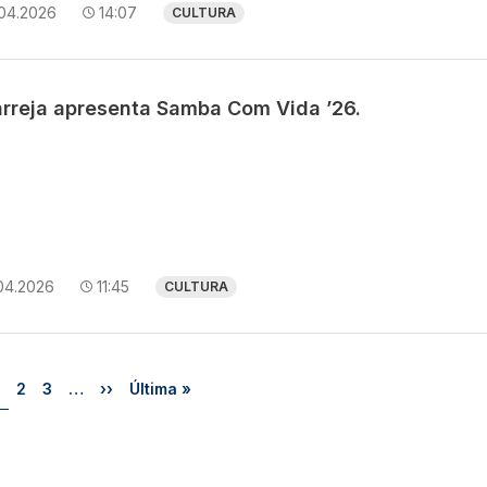
.04.2026
14:07
CULTURA
arreja apresenta Samba Com Vida ’26.
04.2026
11:45
CULTURA
Página
Página
Página
Próxima página
Última página
2
3
…
››
Última »