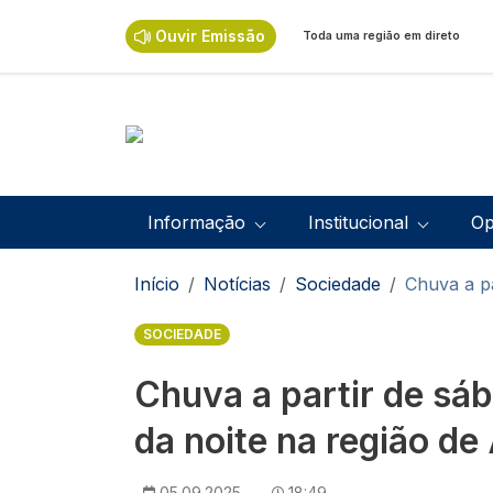
Passar para o conteúdo principal
Ouvir Emissão
Toda uma região em direto
Navegação principal
Informação
Institucional
Op
Navegação estrutural
Início
Notícias
Sociedade
Chuva a pa
SOCIEDADE
Chuva a partir de sáb
da noite na região de 
05.09.2025
18:49