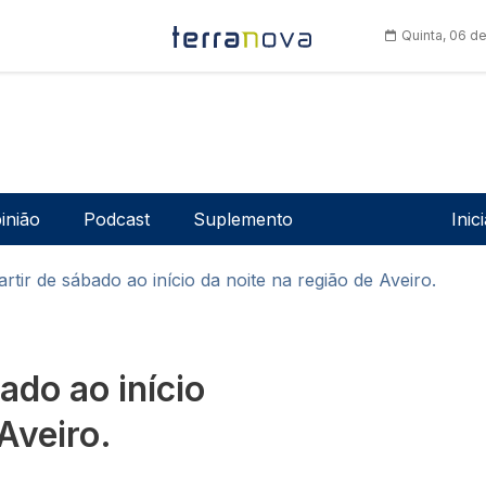
Quinta, 06 d
Men
inião
Podcast
Suplemento
Inic
rtir de sábado ao início da noite na região de Aveiro.
ado ao início
Aveiro.