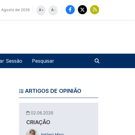
e Agosto de 2026
A
A
+
-
u de utilizador
Pesquisar
iar Sessão
ARTIGOS DE OPINIÃO
02.08.2026
CRIAÇÃO
António Maio