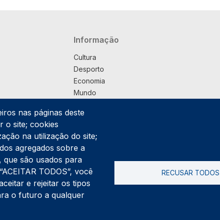
Navegação principal
Informação
Cultura
Desporto
Economia
Mundo
Música
eiros nas páginas deste
País
 o site; cookies
Política
ação na utilização do site;
Praça
ados agregados sobre a
Pub
ng, que são usados para
Saúde
er “ACEITAR TODOS”, você
RECUSAR TODOS
Sociedade
itar e rejeitar os tipos
Rodapé
ara o futuro a qualquer
Cookies
Polí