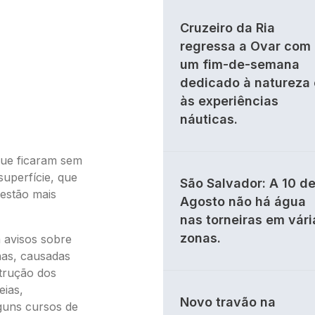
Cruzeiro da Ria
regressa a Ovar com
um fim-de-semana
dedicado à natureza 
às experiências
náuticas.
 que ficaram sem
uperfície, que
São Salvador: A 10 d
estão mais
Agosto não há água
nas torneiras em vári
zonas.
 avisos sobre
as, causadas
trução dos
eias,
Novo travão na
lguns cursos de