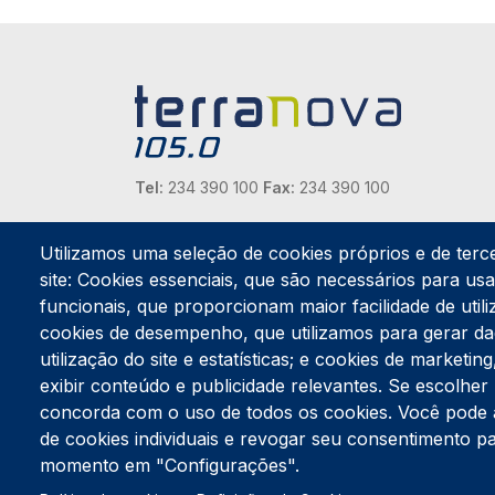
Tel:
234 390 100
Fax:
234 390 100
Endereço Postal
Apartado 42
Utilizamos uma seleção de cookies próprios e de terc
Rua Gil Eanes 31
site: Cookies essenciais, que são necessários para usar
3834-908 Gafanha da Nazaré
funcionais, que proporcionam maior facilidade de utiliz
cookies de desempenho, que utilizamos para gerar d
Estúdios
utilização do site e estatísticas; e cookies de marketi
Rua Prior Guerra
exibir conteúdo e publicidade relevantes. Se escolh
Edifício do Centro Cultural da Gafanha da Nazaré
3830-556 Gafanha da Nazaré
concorda com o uso de todos os cookies. Você pode ace
de cookies individuais e revogar seu consentimento p
momento em "Configurações".