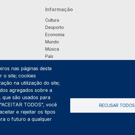
Navegação principal
Informação
Cultura
Desporto
Economia
Mundo
Música
País
Política
eiros nas páginas deste
Praça
 o site; cookies
Pub
ação na utilização do site;
Saúde
ados agregados sobre a
Sociedade
ng, que são usados para
Rodapé
er “ACEITAR TODOS”, você
RECUSAR TODOS
Cookies
Polí
itar e rejeitar os tipos
ara o futuro a qualquer