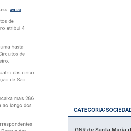
LHO
AVEIRO
tos de
ro atribui 4
s uma hasta
Circuitos de
iro.
quatro das cinco
sição de São
ncaixa mais 286
a ao longo dos
CATEGORIA:
SOCIEDA
orrespondentes
GNR de Santa Maria 
o Parque dos