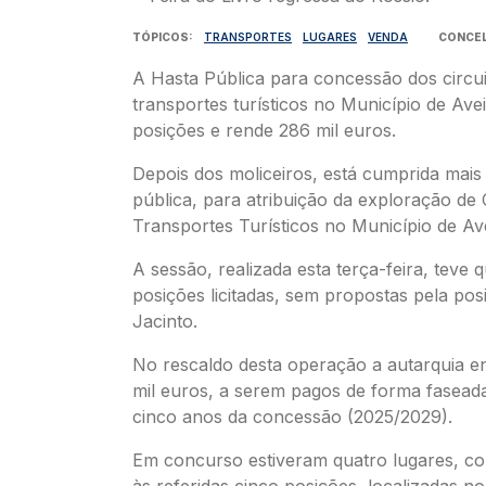
TÓPICOS
TRANSPORTES
LUGARES
VENDA
CONCE
A Hasta Pública para concessão dos circui
transportes turísticos no Município de Avei
posições e rende 286 mil euros.
Depois dos moliceiros, está cumprida mai
pública, para atribuição da exploração de 
Transportes Turísticos no Município de Ave
A sessão, realizada esta terça-feira, teve 
posições licitadas, sem propostas pela po
Jacinto.
No rescaldo desta operação a autarquia e
mil euros, a serem pagos de forma fasead
cinco anos da concessão (2025/2029).
Em concurso estiveram quatro lugares, c
às referidas cinco posições, localizadas n