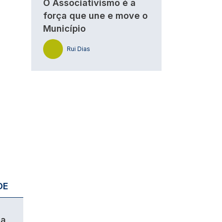
O Associativismo é a
força que une e move o
Município
Rui Dias
DE
da