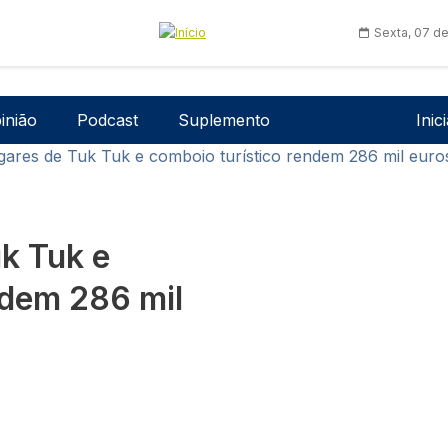
Sexta, 07 d
Men
inião
Podcast
Suplemento
Inic
gares de Tuk Tuk e comboio turístico rendem 286 mil euro
uk Tuk e
ndem 286 mil