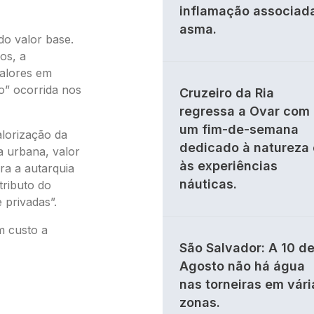
inflamação associad
asma.
do valor base.
os, a
valores em
o” ocorrida nos
Cruzeiro da Ria
regressa a Ovar com
um fim-de-semana
alorização da
dedicado à natureza 
a urbana, valor
às experiências
ara a autarquia
náuticas.
tributo do
 privadas”.
m custo a
São Salvador: A 10 d
Agosto não há água
nas torneiras em vári
zonas.