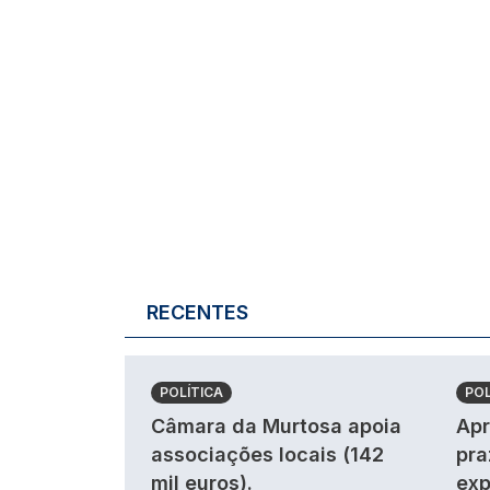
RECENTES
POLÍTICA
POL
Câmara da Murtosa apoia
Apr
associações locais (142
pra
mil euros).
exp