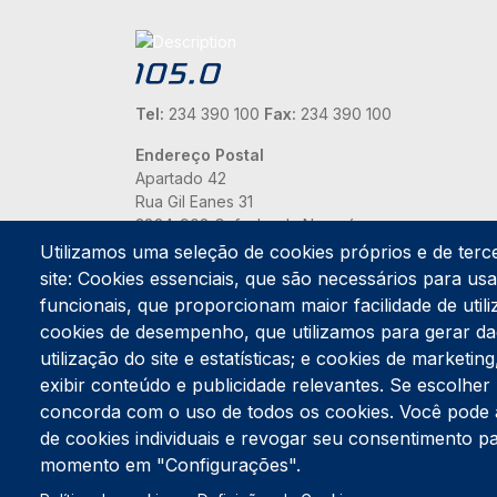
Tel:
234 390 100
Fax:
234 390 100
Endereço Postal
Apartado 42
Rua Gil Eanes 31
3834-908 Gafanha da Nazaré
Utilizamos uma seleção de cookies próprios e de terc
Estúdios
site: Cookies essenciais, que são necessários para usar
Rua Prior Guerra
funcionais, que proporcionam maior facilidade de utiliz
Edifício do Centro Cultural da Gafanha da Nazaré
cookies de desempenho, que utilizamos para gerar d
3830-556 Gafanha da Nazaré
utilização do site e estatísticas; e cookies de marketi
exibir conteúdo e publicidade relevantes. Se escolh
concorda com o uso de todos os cookies. Você pode ace
de cookies individuais e revogar seu consentimento p
momento em "Configurações".