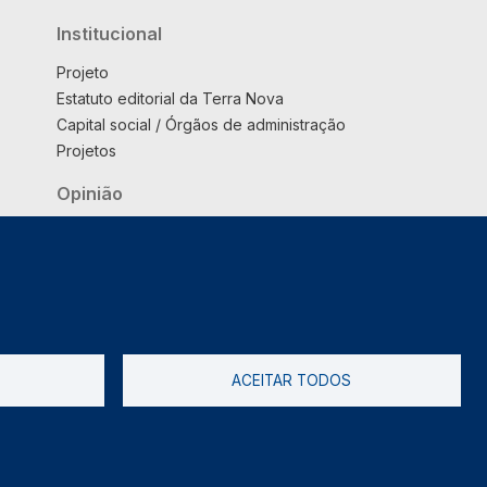
Institucional
Projeto
Estatuto editorial da Terra Nova
Capital social / Órgãos de administração
Projetos
Opinião
Podcast
Suplemento
ACEITAR TODOS
tica de Privacidade
Livro de reclamações
2026 @ Informação de Copyright