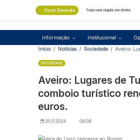
Passar para o conteúdo principal
Ouvir Emissão
Toda uma região em direto
Navegação principal
Informação
Institucional
Op
Navegação estrutural
Início
Notícias
Sociedade
Aveiro: Lu
SOCIEDADE
Aveiro: Lugares de T
comboio turístico re
euros.
20.11.2024
08:08
Imagem