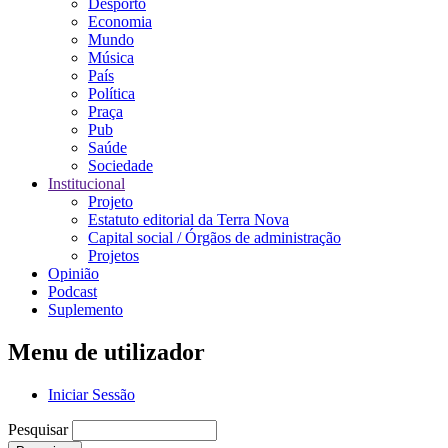
Desporto
Economia
Mundo
Música
País
Política
Praça
Pub
Saúde
Sociedade
Institucional
Projeto
Estatuto editorial da Terra Nova
Capital social / Órgãos de administração
Projetos
Opinião
Podcast
Suplemento
Menu de utilizador
Iniciar Sessão
Pesquisar