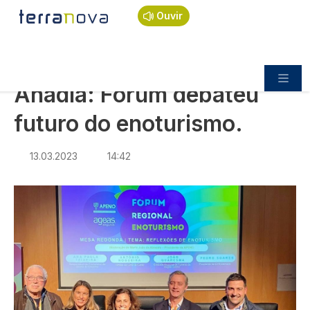
Navegação estrutural
Passar para o conteúdo principal
Início
Notícias
Sociedade
Ouvir
Anadia: Fórum debateu futuro do enoturismo.
SOCIEDADE
Anadia: Fórum debateu
futuro do enoturismo.
13.03.2023
14:42
Imagem