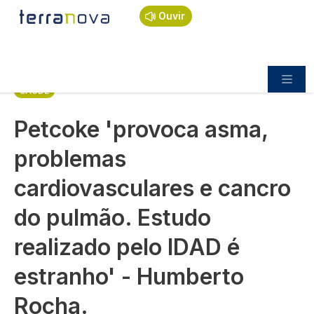
Navegação estrutural
Passar para o conteúdo principal
Início
Notícias
Saúde
Ouvir
Petcoke 'provoca asma, problemas
cardiovasculares e cancro do pulmão. Estudo
realizado pelo IDAD é estranho' - Humberto Rocha.
SAÚDE
Petcoke 'provoca asma,
problemas
cardiovasculares e cancro
do pulmão. Estudo
realizado pelo IDAD é
estranho' - Humberto
Rocha.