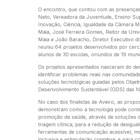
O encontro, que contou com as presença
Neto, Vereadora da Juventude, Ensino Sup
Inovação, Ciência, Igualdade da Câmara M
Maia, José Ferreira Gomes, Reitor da Univ
Maia e João Baracho, Diretor Executivo d
reuniu 64 projetos desenvolvidos por cer
alunos de 30 escolas, oriundos de 19 munic
Os projetos apresentados nasceram do des
identificar problemas reais nas comunidade
soluções tecnológicas guiadas pelos Objet
Desenvolvimento Sustentável (ODS) das N
No caso dos finalistas de Aveiro, as propo
demonstram como a tecnologia pode contr
promoção da saúde, através de soluções d
triagem clínica; para a redução de desigua
ferramentas de comunicação acessível, mo
inclusiva e estimulação cognitiva; e para 