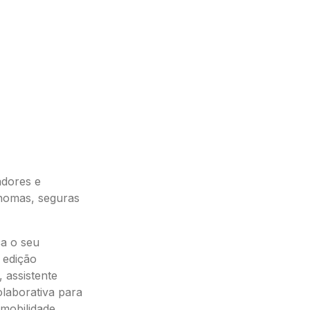
adores e
ónomas, seguras
ça o seu
 edição
 assistente
laborativa para
 mobilidade