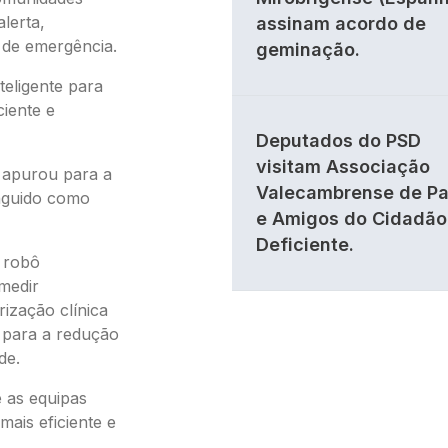
lerta,
assinam acordo de
 de emergência.
geminação.
teligente para
ciente e
Deputados do PSD
visitam Associação
o apurou para a
Valecambrense de Pa
inguido como
e Amigos do Cidadão
Deficiente.
 robô
 medir
rização clínica
ir para a redução
de.
e as equipas
mais eficiente e