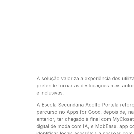
A solução valoriza a experiência dos utiliz
pretende tornar as deslocações mais aut
e inclusivas.
A Escola Secundária Adolfo Portela refor
percurso no Apps for Good, depois de, na
anterior, ter chegado à final com MyCloset,
digital de moda com IA, e MobEase, app co
identificar locais acessíveis a pessoas com