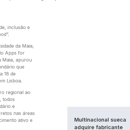
e, inclusão e
od”.
rsidade da Maia,
do Apps for
a Maia, apurou
undário que
a 18 de
em Lisboa.
ro regional ao
, todos
dário e
cretos nas áreas
Multinacional sueca
cimento ativo e
adquire fabricante