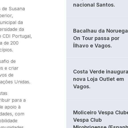
nacional Santos.
s de Susana
erior,
unicipal da
ersidade da
Bacalhau da Noruega
o CDI Portugal,
On Tour passa por
ca de 200
Ílhavo e Vagos.
ípios.
afio de
s e criar
Costa Verde inaugur
ivos de
nova Loja Outlet em
ações Unidas.
Vagos.
stas
ibuir para a
e apoio à
Moliceiro Vespa Club
ldades, com
Vespa Club
bilidade
Mirobrigense (Espan
comunidades