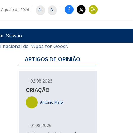
 Agosto de 2026
A
A
+
-
u de utilizador
Pesquisar
iar Sessão
l nacional do “Apps for Good”.
ARTIGOS DE OPINIÃO
02.08.2026
CRIAÇÃO
António Maio
01.08.2026