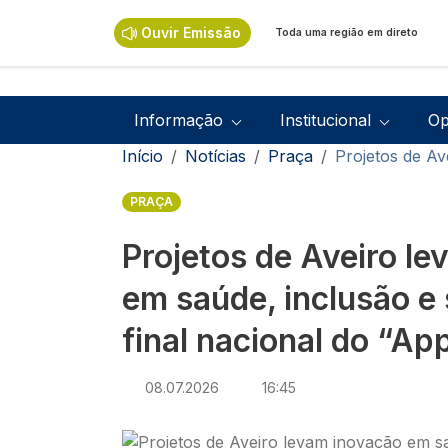
Passar para o conteúdo principal
Ouvir Emissão
Toda uma região em direto
Navegação principal
Informação
Institucional
Op
Navegação estrutural
Início
Notícias
Praça
Projetos de Av
PRAÇA
Projetos de Aveiro l
em saúde, inclusão e
final nacional do “Ap
08.07.2026
16:45
Imagem