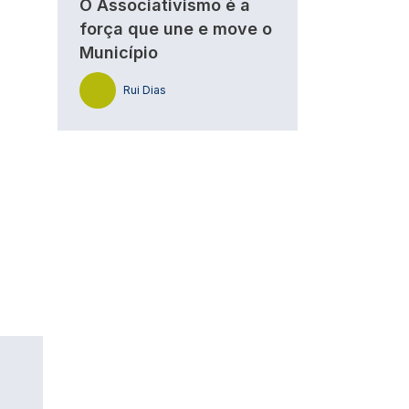
O Associativismo é a
força que une e move o
Município
Rui Dias