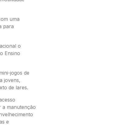
l com uma
a para
acional o
do Ensino
mini-jogos de
a jovens,
to de lares.
acesso
ar a manutenção
envelhecimento
as e