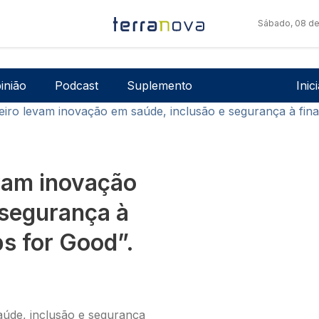
Sábado, 08 de
Men
inião
Podcast
Suplemento
Inic
eiro levam inovação em saúde, inclusão e segurança à fina
evam inovação
 segurança à
ps for Good”.