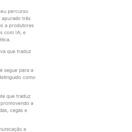
 seu percurso
r apurado três
es a produtores
as com IA; e
tica.
iva que traduz
é segue para a
distinguido como
nte que traduz
l, promovendo a
das, cegas e
omunicação e