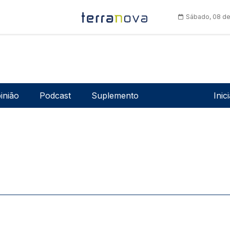
Sábado, 08 de
Men
inião
Podcast
Suplemento
Inic