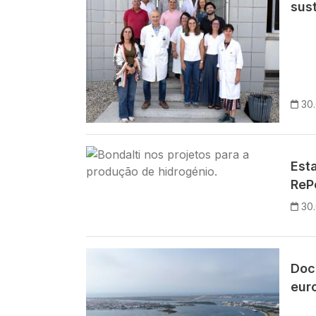
sus
30
Imagem
Est
ReP
30
Imagem
Doc
eur