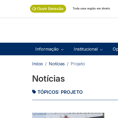
Passar para o conteúdo principal
Ouvir Emissão
Toda uma região em direto
Navegação principal
Informação
Institucional
Op
Navegação estrutural
Início
Notícias
Projeto
Notícias
TÓPICOS:
PROJETO
Imagem