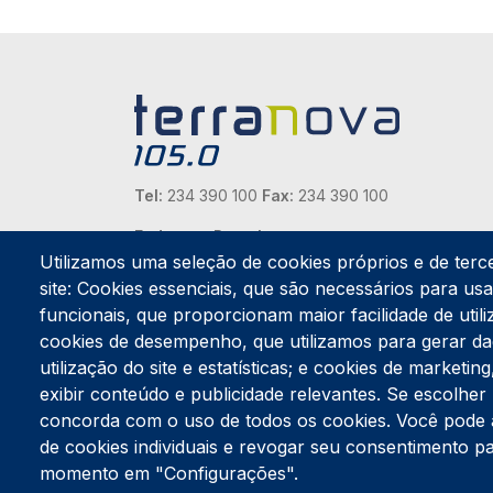
Tel:
234 390 100
Fax:
234 390 100
Endereço Postal
Apartado 42
Utilizamos uma seleção de cookies próprios e de terc
Rua Gil Eanes 31
site: Cookies essenciais, que são necessários para usar
3834-908 Gafanha da Nazaré
funcionais, que proporcionam maior facilidade de utiliz
cookies de desempenho, que utilizamos para gerar d
Estúdios
utilização do site e estatísticas; e cookies de marketi
Rua Prior Guerra
exibir conteúdo e publicidade relevantes. Se escolh
Edifício do Centro Cultural da Gafanha da Nazaré
3830-556 Gafanha da Nazaré
concorda com o uso de todos os cookies. Você pode ace
de cookies individuais e revogar seu consentimento p
momento em "Configurações".