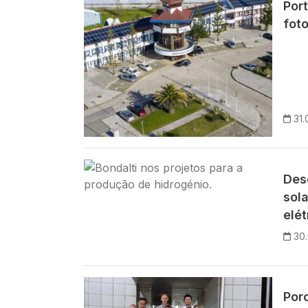
Port
fot
31.
Imagem
Des
sola
elét
30
Imagem
Por