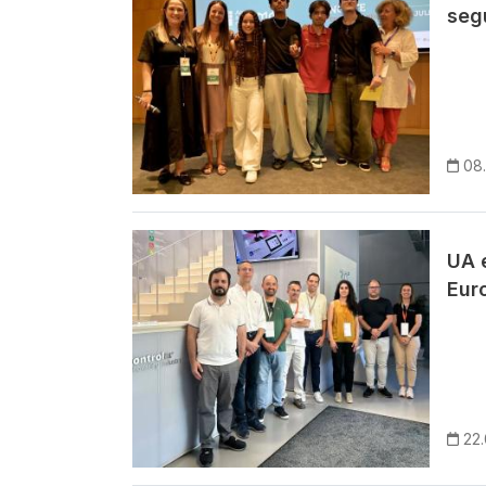
segu
08
Imagem
UA 
Eur
22