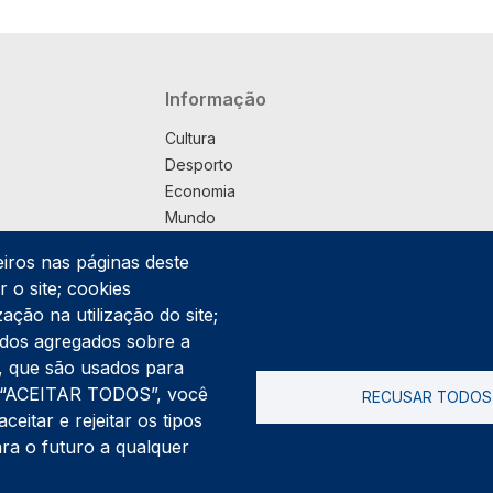
Navegação principal
Informação
Cultura
Desporto
Economia
Mundo
Música
eiros nas páginas deste
País
 o site; cookies
Política
ação na utilização do site;
Praça
ados agregados sobre a
Pub
ng, que são usados para
Saúde
er “ACEITAR TODOS”, você
RECUSAR TODOS
Sociedade
itar e rejeitar os tipos
Rodapé
ara o futuro a qualquer
Cookies
Polí