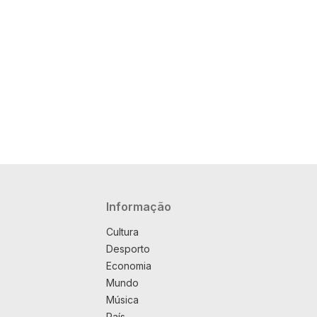
Navegação principal
Informação
Cultura
Desporto
Economia
Mundo
Música
País