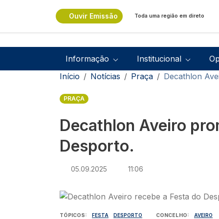
Passar para o conteúdo principal
Ouvir Emissão
Toda uma região em direto
Navegação principal
Informação
Institucional
Op
Navegação estrutural
Início
Notícias
Praça
Decathlon Ave
PRAÇA
Decathlon Aveiro pro
Desporto.
05.09.2025
11:06
Imagem
TÓPICOS
FESTA
DESPORTO
CONCELHO
AVEIRO