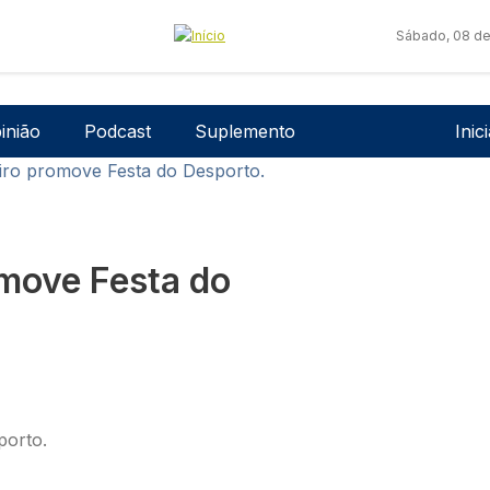
Sábado, 08 de
Men
inião
Podcast
Suplemento
Inic
iro promove Festa do Desporto.
move Festa do