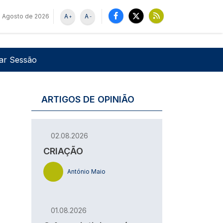
 Agosto de 2026
A
A
+
-
u de utilizador
Pesquisar
iar Sessão
ARTIGOS DE OPINIÃO
02.08.2026
CRIAÇÃO
António Maio
01.08.2026