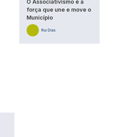
O Associativismo é a
força que une e move o
Município
Rui Dias