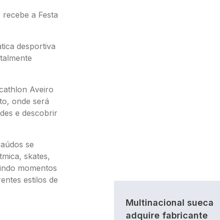
o recebe a Festa
tica desportiva
otalmente
ecathlon Aveiro
to, onde será
des e descobrir
raúdos se
tmica, skates,
antindo momentos
entes estilos de
Multinacional sueca
adquire fabricante