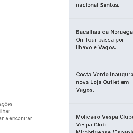
nacional Santos.
Bacalhau da Noruega
On Tour passa por
Ílhavo e Vagos.
Costa Verde inaugur
nova Loja Outlet em
Vagos.
iações
ilhar
Moliceiro Vespa Club
ar a encontrar
Vespa Club
Mirobrigense (Espan