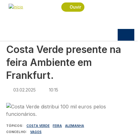
Navegação estrutural
Passar para o conteúdo principal
Início
Notícias
Praça
Ouvir
Costa Verde presente na feira Ambiente em
Frankfurt.
PRAÇA
Costa Verde presente na
feira Ambiente em
Frankfurt.
03.02.2025
10:15
Imagem
TÓPICOS
COSTA VERDE
FEIRA
ALEMANHA
CONCELHO
VAGOS